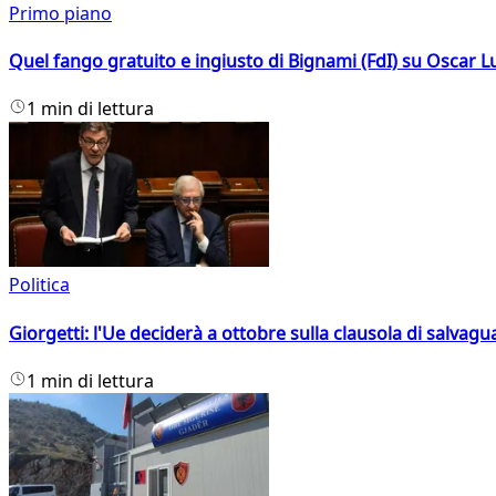
Primo piano
Quel fango gratuito e ingiusto di Bignami (FdI) su Oscar Lu
1 min di lettura
Politica
Giorgetti: l'Ue deciderà a ottobre sulla clausola di salvagu
1 min di lettura