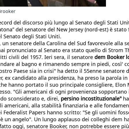
Brooker
cord del discorso più lungo al Senato degli Stati Uni
atona” del senatore del New Jersey (nord-est) è stato 
l Senato degli Stati Uniti.
 un senatore della Carolina del Sud favorevole alla s
go mai pronunciato al Senato era stato quello di Strom
ti civili del 1957. Ieri sera, il senatore
dem Booker lo
ndare al bagno e rimanendo sempre in piedi, così' 
tro Paese sia in crisi" ha detto il 55enne senatore de
, ex candidato alla presidenza, ha preso la parola in a
, che hanno portato il suo principale consigliere, Elo
o. "Gli americani di ogni provenienza sopportano inut
o sconsiderato e, direi,
persino incostituzionale"
ha 
egli americani, alla stabilità finanziaria e alle fonda
i Federalist Papers hanno scritto: "Se gli uomini fo
 è un angelo". Un lungo applauso dei colleghi dem h
 fatto oggi, senatore Booker, non potrebbe essere più