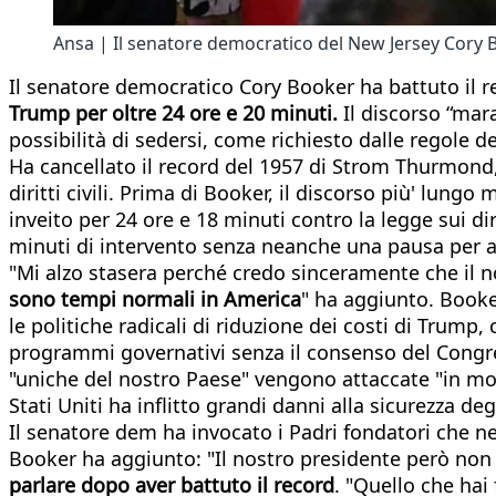
Ansa | Il senatore democratico del New Jersey Cory 
Il senatore democratico Cory Booker ha battuto il re
Trump per oltre 24 ore e 20 minuti.
Il discorso “mar
possibilità di sedersi, come richiesto dalle regole de
Ha cancellato il record del 1957 di Strom Thurmond,
diritti civili. Prima di Booker, il discorso più' lun
inveito per 24 ore e 18 minuti contro la legge sui dirit
minuti di intervento senza neanche una pausa per a
"Mi alzo stasera perché credo sinceramente che il nos
sono tempi normali in America
" ha aggiunto. Booker
le politiche radicali di riduzione dei costi di Trump
programmi governativi senza il consenso del Congress
"uniche del nostro Paese" vengono attaccate "in mod
Stati Uniti ha inflitto grandi danni alla sicurezza d
Il senatore dem ha invocato i Padri fondatori che ne
Booker ha aggiunto: "Il nostro presidente però non
parlare dopo aver battuto il record
. "Quello che hai