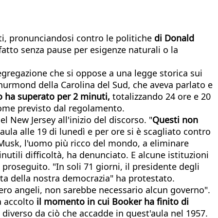
ti, pronunciandosi contro le politiche
di Donald
fatto senza pause per esigenze naturali o la
egregazione che si oppose a una legge storica sui
 Thurmond della Carolina del Sud, che aveva parlato e
 ha superato per 2 minuti,
totalizzando 24 ore e 20
come previsto dal regolamento.
l New Jersey all'inizio del discorso. "
Questi non
ula alle 19 di lunedì e per ore si è scagliato contro
n Musk, l'uomo più ricco del mondo, a eliminare
ili difficoltà, ha denunciato. E alcune istituzioni
proseguito. "In soli 71 giorni, il presidente degli
menta della nostra democrazia" ha protestato.
ssero angeli, non sarebbe necessario alcun governo".
a accolto
il momento in cui Booker ha finito di
 diverso da ciò che accadde in quest'aula nel 1957.