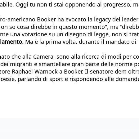
le. Oggi tu non ti stai opponendo al progresso, ma al
ro-americano Booker ha evocato la legacy del leader de
on so cosa direbbe in questo momento", ma "direbbe
ante una votazione su un disegno di legge, non si tr
golamento.
Ma è la prima volta, durante il mandato di 
ato che alla Camera, sono alla ricerca di modi per con
dei migranti e smantellare gran parte delle norme po
atore Raphael Warnock a Booker. Il senatore dem oltre
poesie, parlando di sport e rispondendo alle domande