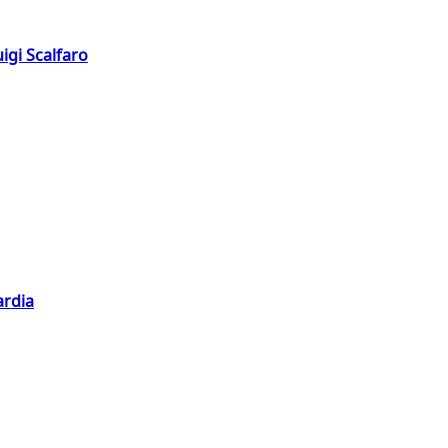
igi Scalfaro
ardia