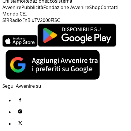
Chi siamo
Redazione
Ecosistema
Avvenire
Pubblicità
Fondazione Avvenire
Shop
Contatti
Mondo CEI
SIR
Radio InBlu
TV2000
FISC
Segui Avvenire su