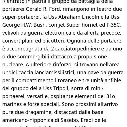
Rientrato in patria il gruppo da battaglia della
portaerei Gerald R. Ford, rimangono in teatro due
super-portaerei, la Uss Abraham Lincoln e la Uss
George H.W. Bush, con jet Super hornet ed F-35C,
velivoli da guerra elettronica e da allerta precoce,
convertiplani ed elicotteri. Ognuna delle portaerei
è accompagnata da 2 cacciatorpediniere e da uno
o due sommergibili d’attacco a propulsione
nucleare. A ulteriore rinforzo, si trovano nell’area
undici caccia lanciamissilistici, una nave da guerra
per il combattimento litoraneo e tre unità anfibie
del gruppo della Uss Tripoli, sorta di mini-
portaerei, versatile, ospitante elementi del 31o
marines e forze speciali. Sono prossimi all’arrivo
pure due dragamine, distaccati dalla base
americano-nipponica di Sasebo. Eredi delle