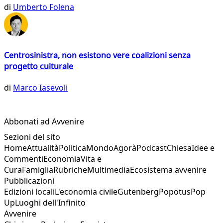
di
Umberto Folena
Centrosinistra, non esistono vere coalizioni senza
progetto culturale
di
Marco Iasevoli
Abbonati ad Avvenire
Sezioni del sito
Home
Attualità
Politica
Mondo
Agorà
Podcast
Chiesa
Idee e
Commenti
Economia
Vita e
Cura
Famiglia
Rubriche
Multimedia
Ecosistema avvenire
Pubblicazioni
Edizioni locali
L'economia civile
Gutenberg
Popotus
Pop
Up
Luoghi dell'Infinito
Avvenire