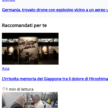
Germania, trovato drone con esplosivo vicino a un aereo 
Raccomandati per te
Asia
L’irrisolta memoria del Giappone tra il dolore di Hiroshima
1 min di lettura