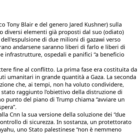
ico Tony Blair e del genero Jared Kushner) sulla
 diversi elementi già proposti dal suo (odiato)
ell'espulsione di due milioni di gazawi verso
ano andarsene saranno liberi di farlo e liberi di
 infrastrutture, ospedali e panifici “a beneficio
re fine al conflitto. La prima fase era costituita da
aiuti umanitari in grande quantità a Gaza. La seconda
azione che, ai tempi, non ha voluto condividere,
tato raggiunto l’obiettivo della distruzione di
ltimo punto del piano di Trump chiama “avviare un
spera”.
lla Cnn la sua versione della soluzione dei “due
controllo di sicurezza. In sostanza, un protettorato
etanyahu, uno Stato palestinese “non è nemmeno