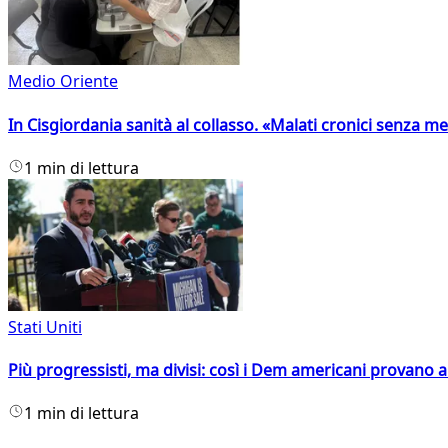
Medio Oriente
In Cisgiordania sanità al collasso. «Malati cronici senza med
1 min di lettura
Stati Uniti
Più progressisti, ma divisi: così i Dem americani provano a 
1 min di lettura