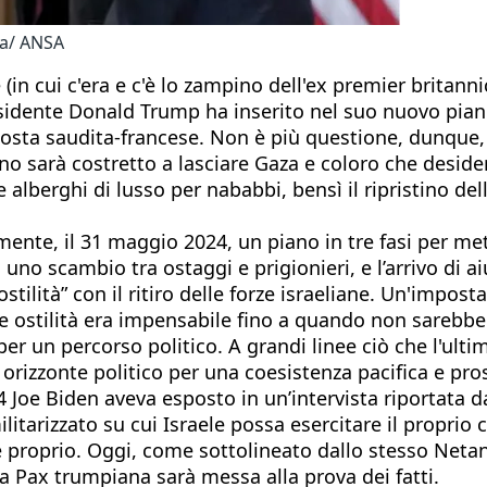
ca/ ANSA
(in cui c'era e c'è lo zampino dell'ex premier britann
esidente Donald Trump ha inserito nel suo nuovo piano
sta saudita-francese. Non è più questione, dunque, d
no sarà costretto a lasciare Gaza e coloro che desider
berghi di lusso per nababbi, bensì il ripristino delle
nte, il 31 maggio 2024, un piano in tre fasi per mette
 uno scambio tra ostaggi e prigionieri, e l’arrivo di 
ilità” con il ritiro delle forze israeliane. Un'impost
 ostilità era impensabile fino a quando non sarebbe s
i per un percorso politico. A grandi linee ciò che l'u
 orizzonte politico per una coesistenza pacifica e pro
 Joe Biden aveva esposto in un’intervista riportata da
litarizzato su cui Israele possa esercitare il proprio 
ro e proprio. Oggi, come sottolineato dallo stesso N
 la Pax trumpiana sarà messa alla prova dei fatti.