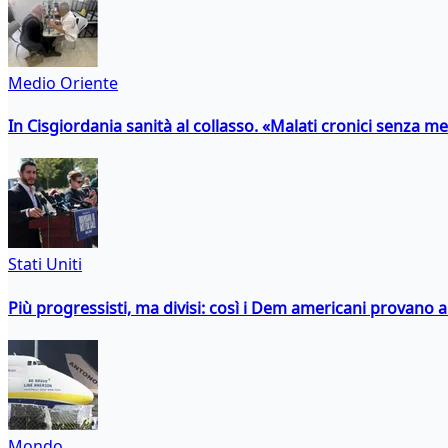
Medio Oriente
In Cisgiordania sanità al collasso. «Malati cronici senza med
Stati Uniti
Più progressisti, ma divisi: così i Dem americani provano a 
Mondo