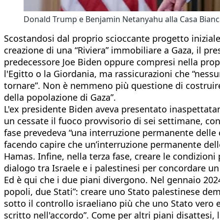
Donald Trump e Benjamin Netanyahu alla Casa Bian
Scostandosi dal proprio scioccante progetto iniziale 
creazione di una “Riviera” immobiliare a Gaza, il pr
predecessore Joe Biden oppure compresi nella propo
l'Egitto o la Giordania, ma rassicurazioni che “nessu
tornare”. Non è nemmeno più questione di costruire al
della popolazione di Gaza”.
L'ex presidente Biden aveva presentato inaspettatame
un cessate il fuoco provvisorio di sei settimane, con
fase prevedeva “una interruzione permanente delle ost
facendo capire che un’interruzione permanente delle
Hamas. Infine, nella terza fase, creare le condizion
dialogo tra Israele e i palestinesi per concordare un
Ed è qui che i due piani divergono. Nel gennaio 2024
popoli, due Stati”: creare uno Stato palestinese demi
sotto il controllo israeliano più che uno Stato ve
scritto nell'accordo”. Come per altri piani disattesi,