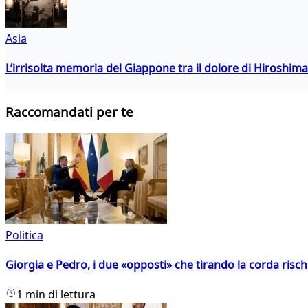
Asia
L’irrisolta memoria del Giappone tra il dolore di Hiroshima
Raccomandati per te
Politica
Giorgia e Pedro, i due «opposti» che tirando la corda risc
1 min di lettura