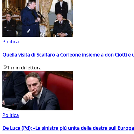
Politica
Quella visita di Scalfaro a Corleone insieme a don Ciotti e u
1 min di lettura
Politica
De Luca (Pd): «La sinistra più unita della destra sull'Europ