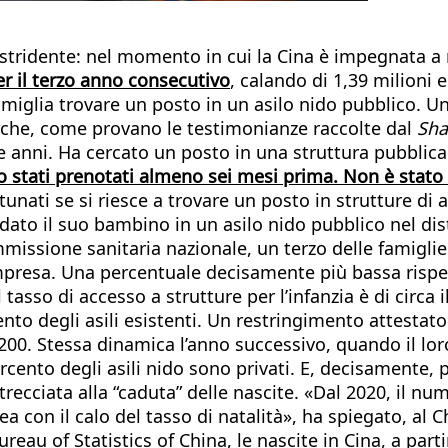
so stridente: nel momento in cui la Cina è impegnata 
 per il terzo anno consecutivo
, calando di 1,39 milioni 
famiglia trovare un posto in un asilo nido pubblico. 
erche, come provano le testimonianze raccolte dal
Sha
due anni. Ha cercato un posto in una struttura pubblic
ano stati prenotati almeno sei mesi prima. Non è stat
unati se si riesce a trovare un posto in strutture di a
ato il suo bambino in un asilo nido pubblico nel dist
mmissione sanitaria nazionale, un terzo delle famigli
’impresa. Una percentuale decisamente più bassa rispe
tasso di accesso a strutture per l’infanzia è di circa
to degli asili esistenti. Un restringimento attestato
.200. Stessa dinamica l’anno successivo, quando il lo
ercento degli asili nido sono privati. E, decisamente, 
ecciata alla “caduta” delle nascite. «Dal 2020, il nume
a con il calo del tasso di natalità», ha spiegato, al C
eau of Statistics of China, le nascite in Cina, a part