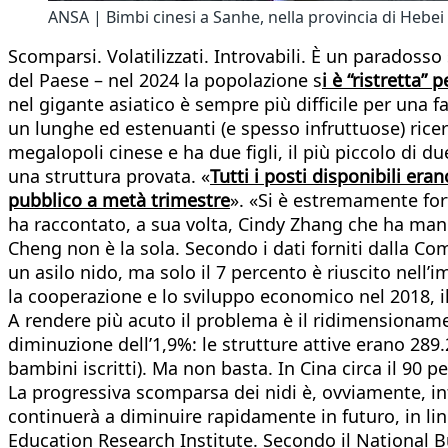
ANSA | Bimbi cinesi a Sanhe, nella provincia di Hebei
Scomparsi. Volatilizzati. Introvabili. È un parados
del Paese – nel 2024 la popolazione s
i è “ristretta”
nel gigante asiatico è sempre più difficile per una 
un lunghe ed estenuanti (e spesso infruttuose) ric
megalopoli cinese e ha due figli, il più piccolo di 
una struttura provata. «
Tutti i posti disponibili er
pubblico a metà trimestre
». «Si è estremamente fort
ha raccontato, a sua volta, Cindy Zhang che ha mand
Cheng non è la sola. Secondo i dati forniti dalla Co
un asilo nido, ma solo il 7 percento è riuscito nell
la cooperazione e lo sviluppo economico nel 2018, il 
A rendere più acuto il problema è il ridimensionamen
diminuzione dell’1,9%: le strutture attive erano 289
bambini iscritti). Ma non basta. In Cina circa il 90 p
La progressiva scomparsa dei nidi è, ovviamente, intr
continuerà a diminuire rapidamente in futuro, in line
Education Research Institute. Secondo il National Bur