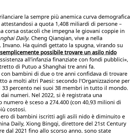
a rilanciare la sempre più anemica curva demografica
e attestandosi a quota 1,408 miliardi di persone –
Una corsa ostacoli che impegna le giovani coppie in
nghai Daily
. Cheng Qianqian, vive a nella
a. Invano. Ha quindi gettato la spugna, virando su
o semplicemente possibile trovare un asilo nido
ssistenza all’infanzia finanziate con fondi pubblici»,
retto di Putuo a Shanghai tre anni fa.
e con bambini di due o tre anni confidava di trovare
tto a molti altri Paesi: secondo l'Organizzazione per
 il 33 percento nei suoi 38 membri in tutto il mondo.
 dai numeri. Nel 2022, si è registrata una
ro numero è sceso a 274.400 (con 40,93 milioni di
più costosi.
ro di bambini iscritti agli asili nido è diminuito e
hina Daily, Xiong Bingqi, direttore del 21st Century
ire dal 2021 fino allo scorso anno, sono state