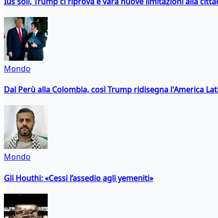
Ius soli, Trump ci riprova e vara nuove limitazioni alla citt
Mondo
Dal Perù alla Colombia, così Trump ridisegna l'America Lat
Mondo
Gli Houthi: «Cessi l’assedio agli yemeniti»