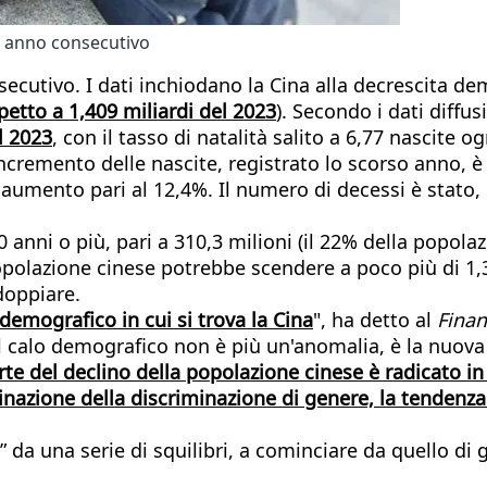
o anno consecutivo
onsecutivo. I dati inchiodano la Cina alla decrescita d
petto a 1,409 miliardi del 2023
). Secondo i dati diffusi
l 2023
, con il tasso di natalità salito a 6,77 nascite
’incremento delle nascite, registrato lo scorso anno, 
aumento pari al 12,4%. Il numero di decessi è stato, i
 anni o più, pari a 310,3 milioni (il 22% della popola
polazione cinese potrebbe scendere a poco più di 1,3 
doppiare.
demografico in cui si trova la Cina
", ha detto al
Finan
Il calo demografico non è più un'anomalia, è la nuov
te del declino della popolazione cinese è radicato in r
iminazione della discriminazione di genere, la tenden
 da una serie di squilibri, a cominciare da quello di g