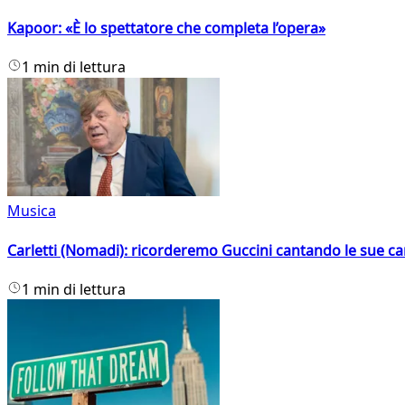
Kapoor: «È lo spettatore che completa l’opera»
1 min di lettura
Musica
Carletti (Nomadi): ricorderemo Guccini cantando le sue ca
1 min di lettura