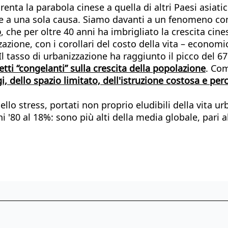
enta la parabola cinese a quella di altri Paesi asiati
bile a una sola causa. Siamo davanti a un fenomeno c
o
, che per oltre 40 anni ha imbrigliato la crescita ci
zione, con i corollari del costo della vita – economi
. Il tasso di urbanizzazione ha raggiunto il picco del
etti “congelanti” sulla crescita della popolazione
. Com
gi, dello spazio limitato, dell'istruzione costosa e pe
o stress, portati non proprio eludibili della vita urban
i '80 al 18%: sono più alti della media globale, pari a