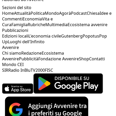
Sezioni del sito
Home
Attualità
Politica
Mondo
Agorà
Podcast
Chiesa
Idee e
Commenti
Economia
Vita e
Cura
Famiglia
Rubriche
Multimedia
Ecosistema avvenire
Pubblicazioni
Edizioni locali
L'economia civile
Gutenberg
Popotus
Pop
Up
Luoghi dell'Infinito
Avvenire
Chi siamo
Redazione
Ecosistema
Avvenire
Pubblicità
Fondazione Avvenire
Shop
Contatti
Mondo CEI
SIR
Radio InBlu
TV2000
FISC