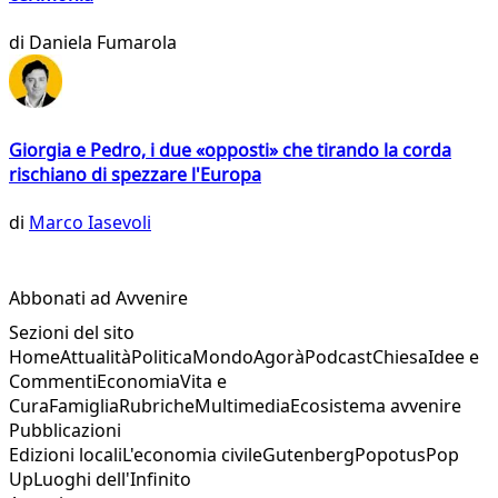
di
Daniela Fumarola
Giorgia e Pedro, i due «opposti» che tirando la corda
rischiano di spezzare l'Europa
di
Marco Iasevoli
Abbonati ad Avvenire
Sezioni del sito
Home
Attualità
Politica
Mondo
Agorà
Podcast
Chiesa
Idee e
Commenti
Economia
Vita e
Cura
Famiglia
Rubriche
Multimedia
Ecosistema avvenire
Pubblicazioni
Edizioni locali
L'economia civile
Gutenberg
Popotus
Pop
Up
Luoghi dell'Infinito