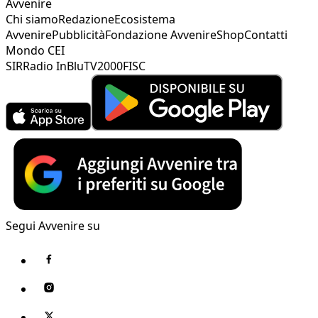
Avvenire
Chi siamo
Redazione
Ecosistema
Avvenire
Pubblicità
Fondazione Avvenire
Shop
Contatti
Mondo CEI
SIR
Radio InBlu
TV2000
FISC
Segui Avvenire su