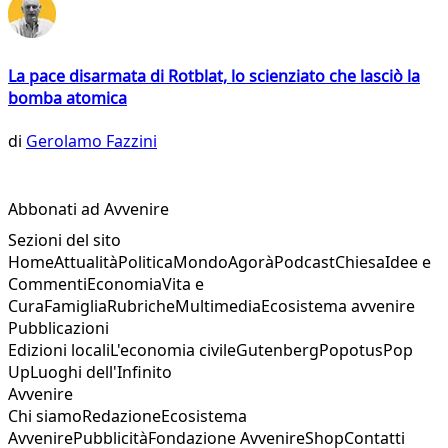
La pace disarmata di Rotblat, lo scienziato che lasciò la
bomba atomica
di
Gerolamo Fazzini
Abbonati ad Avvenire
Sezioni del sito
Home
Attualità
Politica
Mondo
Agorà
Podcast
Chiesa
Idee e
Commenti
Economia
Vita e
Cura
Famiglia
Rubriche
Multimedia
Ecosistema avvenire
Pubblicazioni
Edizioni locali
L'economia civile
Gutenberg
Popotus
Pop
Up
Luoghi dell'Infinito
Avvenire
Chi siamo
Redazione
Ecosistema
Avvenire
Pubblicità
Fondazione Avvenire
Shop
Contatti