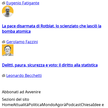
di
Eugenio Fatigante
La pace disarmata di Rotblat, lo scienziato che lasciò la
bomba atomica
di
Gerolamo Fazzini
Delitti, paura, sicurezza e voto: il diritto alla statistica
di
Leonardo Becchetti
Abbonati ad Avvenire
Sezioni del sito
Home
Attualità
Politica
Mondo
Agorà
Podcast
Chiesa
Idee e