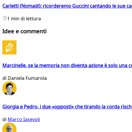
Carletti (Nomadi): ricorderemo Guccini cantando le sue ca
1 min di lettura
Idee e commenti
Marcinelle, se la memoria non diventa azione è solo una 
di
Daniela Fumarola
Giorgia e Pedro, i due «opposti» che tirando la corda risc
di
Marco Iasevoli