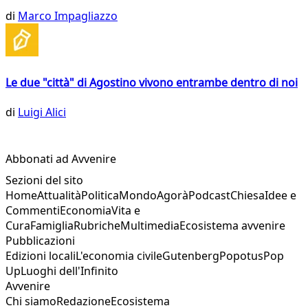
di
Marco Impagliazzo
Le due "città" di Agostino vivono entrambe dentro di noi
di
Luigi Alici
Abbonati ad Avvenire
Sezioni del sito
Home
Attualità
Politica
Mondo
Agorà
Podcast
Chiesa
Idee e
Commenti
Economia
Vita e
Cura
Famiglia
Rubriche
Multimedia
Ecosistema avvenire
Pubblicazioni
Edizioni locali
L'economia civile
Gutenberg
Popotus
Pop
Up
Luoghi dell'Infinito
Avvenire
Chi siamo
Redazione
Ecosistema