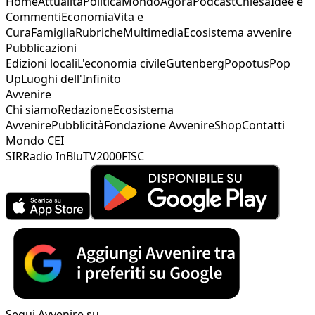
Home
Attualità
Politica
Mondo
Agorà
Podcast
Chiesa
Idee e
Commenti
Economia
Vita e
Cura
Famiglia
Rubriche
Multimedia
Ecosistema avvenire
Pubblicazioni
Edizioni locali
L'economia civile
Gutenberg
Popotus
Pop
Up
Luoghi dell'Infinito
Avvenire
Chi siamo
Redazione
Ecosistema
Avvenire
Pubblicità
Fondazione Avvenire
Shop
Contatti
Mondo CEI
SIR
Radio InBlu
TV2000
FISC
Segui Avvenire su