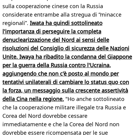
sulla cooperazione cinese con la Russia
considerate entrambe alla stregua di “minacce
regionali”.
Iwata ha quindi sottolineato
l'importanza di perseguire la completa
denuclearizzazione del Nord ai sensi delle
risoluzioni del Consiglio di sicurezza delle Nazioni
Unite. Iwaya ha ribadito la condanna del Giappone
per la guerra della Russia contro l'Ucraina,
aggiungendo che non c'è posto al mondo per
tentativi unilaterali di cambiare lo status quo con
la forza, un messaggio sulla crescente assertività
della Cina nella regione.
"Ho anche sottolineato
che la cooperazione militare illegale tra Russia e
Corea del Nord dovrebbe cessare
immediatamente e che la Corea del Nord non
dovrebbe essere ricompensata per le sue