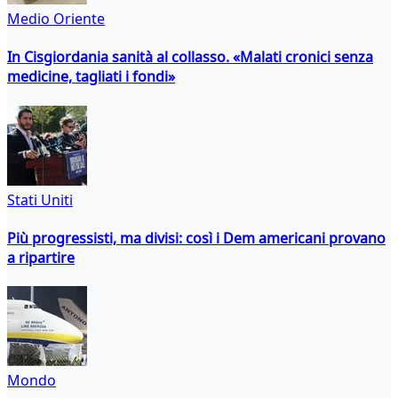
Medio Oriente
In Cisgiordania sanità al collasso. «Malati cronici senza
medicine, tagliati i fondi»
Stati Uniti
Più progressisti, ma divisi: così i Dem americani provano
a ripartire
Mondo