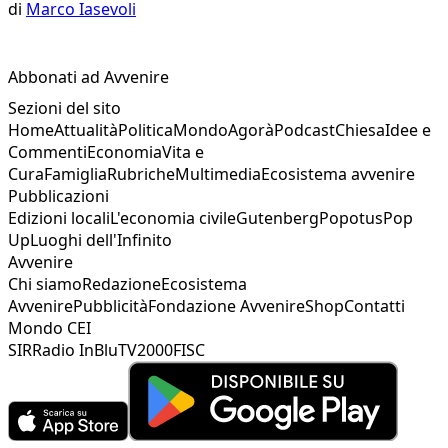
di
Marco Iasevoli
Abbonati ad Avvenire
Sezioni del sito
Home
Attualità
Politica
Mondo
Agorà
Podcast
Chiesa
Idee e
Commenti
Economia
Vita e
Cura
Famiglia
Rubriche
Multimedia
Ecosistema avvenire
Pubblicazioni
Edizioni locali
L'economia civile
Gutenberg
Popotus
Pop
Up
Luoghi dell'Infinito
Avvenire
Chi siamo
Redazione
Ecosistema
Avvenire
Pubblicità
Fondazione Avvenire
Shop
Contatti
Mondo CEI
SIR
Radio InBlu
TV2000
FISC