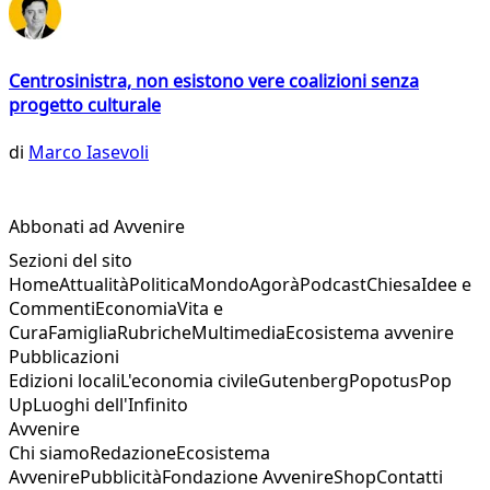
Centrosinistra, non esistono vere coalizioni senza
progetto culturale
di
Marco Iasevoli
Abbonati ad Avvenire
Sezioni del sito
Home
Attualità
Politica
Mondo
Agorà
Podcast
Chiesa
Idee e
Commenti
Economia
Vita e
Cura
Famiglia
Rubriche
Multimedia
Ecosistema avvenire
Pubblicazioni
Edizioni locali
L'economia civile
Gutenberg
Popotus
Pop
Up
Luoghi dell'Infinito
Avvenire
Chi siamo
Redazione
Ecosistema
Avvenire
Pubblicità
Fondazione Avvenire
Shop
Contatti