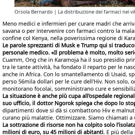
Orsola Bernardo | La distribuzione dei farmaci nei vi
Meno medici e infermieri per curare madri che arriva
savana o per intervenire con farmaci contro la malari
confine col Kenya, nella poverissima regione di Karam
Le parole sprezzanti di Musk e Trump qui si traducon
personale medico. «Il problema è molto, molto seri
Cuamm, Ong che in Karamoja ha il suo presidio princ
tra le tante attività, ha fondato il reparto per le n
anche in Africa. Con lo smantellamento di Usaid, sp
perso 56mila dollari per le cure dell’Hiv. Non solo, 
monitorano focolai, somministrano cure e sensibili
La situazione è anche più cupa all’ospedale regiona
suo ufficio, il dottor Ngorok spiega che dopo lo stop
dipartimenti dove si dà si combattono Hiv e malnutri
curano più malattie. Ottimizzare. Siamo chiamati a
La sottrazione di risorse non ha colpito solo l’iso
milioni di euro, su 45 milioni di abitanti
. E più dell