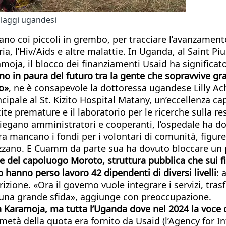
llaggi ugandesi
no coi piccoli in grembo, per tracciare l’avanzamento
a, l’Hiv/Aids e altre malattie. In Uganda, al Saint Piu
oja, il blocco dei finanziamenti Usaid ha significato 
o in paura del futuro tra la gente che sopravvive gra
o»
, ne è consapevole la dottoressa ugandese Lilly A
ipale al St. Kizito Hospital Matany, un’eccellenza ca
ascite premature e il laboratorio per le ricerche sull
iegano amministratori e cooperanti, l’ospedale ha do
ora mancano i fondi per i volontari di comunità, figur
zzano. E Cuamm da parte sua ha dovuto bloccare un p
le del capoluogo Moroto, struttura pubblica che sui 
 hanno perso lavoro 42 dipendenti di diversi livelli
: 
zione. «Ora il governo vuole integrare i servizi, tras
 una grande sfida», aggiunge con preoccupazione.
lata Karamoja, ma tutta l’Uganda dove nel 2024 la voc
a metà della quota era fornito da Usaid (l’Agency for