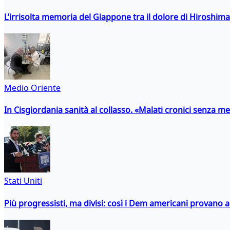
L’irrisolta memoria del Giappone tra il dolore di Hiroshima
Medio Oriente
In Cisgiordania sanità al collasso. «Malati cronici senza med
Stati Uniti
Più progressisti, ma divisi: così i Dem americani provano a 