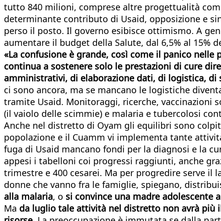
tutto 840 milioni, comprese altre progettualità come
determinante contributo di Usaid, opposizione e sin
perso il posto. Il governo esibisce ottimismo. A gen
aumentare il budget della Salute, dal 6,5% al 15% de
«La confusione è grande, così come il panico nelle
continua a sostenere solo le prestazioni di cure dire
amministrativi, di elaborazione dati, di logistica, d
ci sono ancora, ma se mancano le logistiche diventa 
tramite Usaid. Monitoraggi, ricerche, vaccinazioni so
(il vaiolo delle scimmie) e malaria e tubercolosi co
Anche nel distretto di Oyam gli equilibri sono colpit
popolazione e il Cuamm vi implementa tante attività
fuga di Usaid mancano fondi per la diagnosi e la cura
appesi i tabelloni coi progressi raggiunti, anche gr
trimestre e 400 cesarei. Ma per progredire serve il l
donne che vanno fra le famiglie, spiegano, distribui
alla malaria
, o
si convince una madre adolescente a 
Ma
da luglio tale attività nel distretto non avrà pi
risorse
. La preoccupazione è immutata se dalla parte 