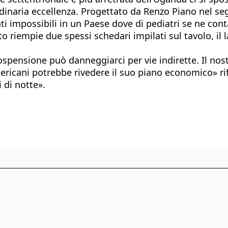
naria eccellenza. Progettato da Renzo Piano nel segno
nti impossibili in un Paese dove di pediatri se ne con
to riempie due spessi schedari impilati sul tavolo, il
spensione può danneggiarci per vie indirette. Il nost
mericani potrebbe rivedere il suo piano economico» ri
 di notte».