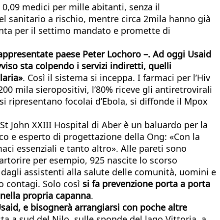
,09 medici per mille abitanti, senza il
l sanitario a rischio, mentre circa 2mila hanno già
senta per il settimo mandato e promette di
Rappresentate paese Peter Lochoro –. Ad oggi Usaid
so sta colpendo i servizi indiretti, quelli
laria»
. Così il sistema si inceppa. I farmaci per l’Hiv
mila sieropositivi, l’80% riceve gli antiretrovirali
i ripresentano focolai d’Ebola, si diffonde il Mpox
 St John XXIII Hospital di Aber è un baluardo per la
co e esperto di progettazione della Ong: «Con la
ci essenziali e tanto altro». Alle pareti sono
artorire per esempio, 925 nascite lo scorso
 dagli assistenti alla salute delle comunità, uomini e
 o contagi. Solo così
si fa prevenzione porta a porta
 nella propria capanna
.
 Usaid, e bisognerà arrangiarsi con poche altre
a a sud del Nilo, sulle sponde del lago Vittoria, a