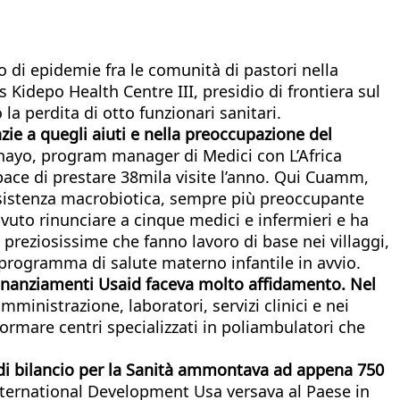
 di epidemie fra le comunità di pastori nella
s Kidepo Health Centre III, presidio di frontiera sul
la perdita di otto funzionari sanitari.
zie a quegli aiuti e nella preoccupazione del
chayo, program manager di Medici con L’Africa
pace di prestare 38mila visite l’anno. Qui Cuamm,
a resistenza macrobiotica, sempre più preoccupante
vuto rinunciare a cinque medici e infermieri e ha
e preziosissime che fanno lavoro di base nei villaggi,
rogramma di salute materno infantile in avvio.
finanziamenti Usaid faceva molto affidamento. Nel
amministrazione, laboratori, servizi clinici e nei
formare centri specializzati in poliambulatori che
e di bilancio per la Sanità ammontava ad appena 750
 International Development Usa versava al Paese in