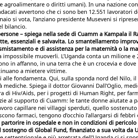
 agroalimentare o diritti umani). In una nazione con 0
dacati avvertono che ci sono ben 12.551 lavoratori de
naio si vota, l’anziano presidente Museveni si ripre
l bilancio.
 persone – spiega nella sede di Cuamm a Kampala il 
tte, essenziali e salvavita. Lo smantellamento improvvi
i smistamento e di assistenza per la maternità o la ma
impossibile muoverli. L’Uganda conta un milione e 200 
no in affanno, in una terra che è un crocevia e dove s
ntinuano a mietere vittime.
i alle fondamenta. Qui, sulla sponda nord del Nilo, il
 mediche. Spiega il dottor Giovanni Dall’Oglio, medi
 di Hiv/Aids, per i progetti di Human Right, per farma
azie al supporto di Cuamm: le tante donne aiutate a p
avoro capillare nei villaggi sperduti, quello sostenuto
scono farmaci, tengono d’occhio l’allargarsi di febbri
partorire in ospedale e non in condizioni di pericolo
ù il sostegno di Global Fund, finanziato a sua volta da
settentrionale e più arretrata dell’Uganda ci si spost