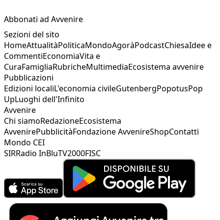
Abbonati ad Avvenire
Sezioni del sito
Home
Attualità
Politica
Mondo
Agorà
Podcast
Chiesa
Idee e
Commenti
Economia
Vita e
Cura
Famiglia
Rubriche
Multimedia
Ecosistema avvenire
Pubblicazioni
Edizioni locali
L'economia civile
Gutenberg
Popotus
Pop
Up
Luoghi dell'Infinito
Avvenire
Chi siamo
Redazione
Ecosistema
Avvenire
Pubblicità
Fondazione Avvenire
Shop
Contatti
Mondo CEI
SIR
Radio InBlu
TV2000
FISC