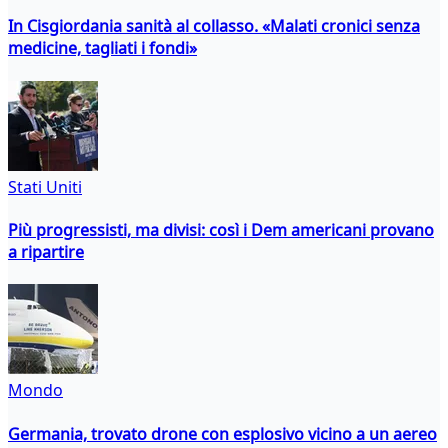
In Cisgiordania sanità al collasso. «Malati cronici senza
medicine, tagliati i fondi»
Stati Uniti
Più progressisti, ma divisi: così i Dem americani provano
a ripartire
Mondo
Germania, trovato drone con esplosivo vicino a un aereo