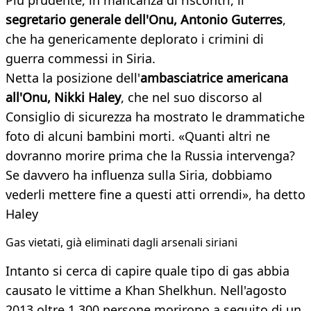
Più prudente, in mancanza di riscontri, il
segretario generale dell'Onu, Antonio Guterres
,
che ha genericamente deplorato i crimini di
guerra commessi in Siria.
Netta la posizione dell'
ambasciatrice americana
all'Onu, Nikki Haley
, che nel suo discorso al
Consiglio di sicurezza ha mostrato le drammatiche
foto di alcuni bambini morti. «Quanti altri ne
dovranno morire prima che la Russia intervenga?
Se davvero ha influenza sulla Siria, dobbiamo
vederli mettere fine a questi atti orrendi», ha detto
Haley
Gas vietati, già eliminati dagli arsenali siriani
Intanto si cerca di capire quale tipo di gas abbia
causato le vittime a Khan Shelkhun. Nell'agosto
2013 oltre 1.300 persone morirono a seguito di un