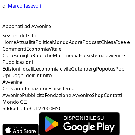
di
Marco Iasevoli
Abbonati ad Avvenire
Sezioni del sito
Home
Attualità
Politica
Mondo
Agorà
Podcast
Chiesa
Idee e
Commenti
Economia
Vita e
Cura
Famiglia
Rubriche
Multimedia
Ecosistema avvenire
Pubblicazioni
Edizioni locali
L'economia civile
Gutenberg
Popotus
Pop
Up
Luoghi dell'Infinito
Avvenire
Chi siamo
Redazione
Ecosistema
Avvenire
Pubblicità
Fondazione Avvenire
Shop
Contatti
Mondo CEI
SIR
Radio InBlu
TV2000
FISC