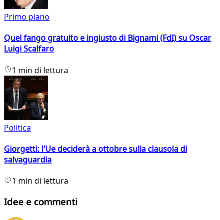
Primo piano
Quel fango gratuito e ingiusto di Bignami (FdI) su Oscar
Luigi Scalfaro
1 min di lettura
Politica
Giorgetti: l'Ue deciderà a ottobre sulla clausola di
salvaguardia
1 min di lettura
Idee e commenti