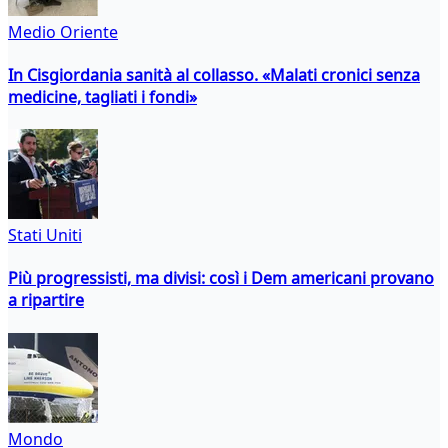
Medio Oriente
In Cisgiordania sanità al collasso. «Malati cronici senza
medicine, tagliati i fondi»
Stati Uniti
Più progressisti, ma divisi: così i Dem americani provano
a ripartire
Mondo