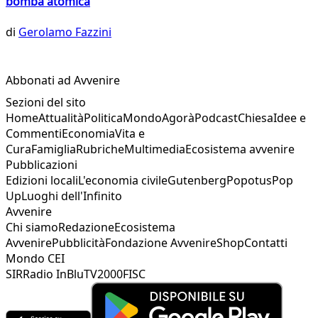
bomba atomica
di
Gerolamo Fazzini
Abbonati ad Avvenire
Sezioni del sito
Home
Attualità
Politica
Mondo
Agorà
Podcast
Chiesa
Idee e
Commenti
Economia
Vita e
Cura
Famiglia
Rubriche
Multimedia
Ecosistema avvenire
Pubblicazioni
Edizioni locali
L'economia civile
Gutenberg
Popotus
Pop
Up
Luoghi dell'Infinito
Avvenire
Chi siamo
Redazione
Ecosistema
Avvenire
Pubblicità
Fondazione Avvenire
Shop
Contatti
Mondo CEI
SIR
Radio InBlu
TV2000
FISC