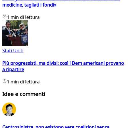
medicine, tagliati i fondi»
1 min di lettura
Stati Uniti
Più progressisti, ma divisi: così i Dem americani provano
a ripartire
1 min di lettura
Idee e commenti
Centrosinistra, non esistono vere coalizioni senza