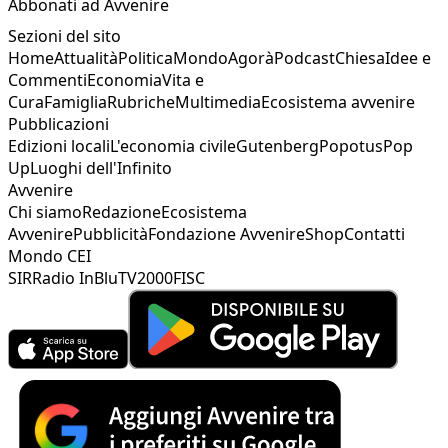
Abbonati ad Avvenire
Sezioni del sito
Home
Attualità
Politica
Mondo
Agorà
Podcast
Chiesa
Idee e
Commenti
Economia
Vita e
Cura
Famiglia
Rubriche
Multimedia
Ecosistema avvenire
Pubblicazioni
Edizioni locali
L'economia civile
Gutenberg
Popotus
Pop
Up
Luoghi dell'Infinito
Avvenire
Chi siamo
Redazione
Ecosistema
Avvenire
Pubblicità
Fondazione Avvenire
Shop
Contatti
Mondo CEI
SIR
Radio InBlu
TV2000
FISC