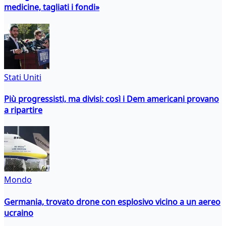
medicine, tagliati i fondi»
Stati Uniti
Più progressisti, ma divisi: così i Dem americani provano
a ripartire
Mondo
Germania, trovato drone con esplosivo vicino a un aereo
ucraino