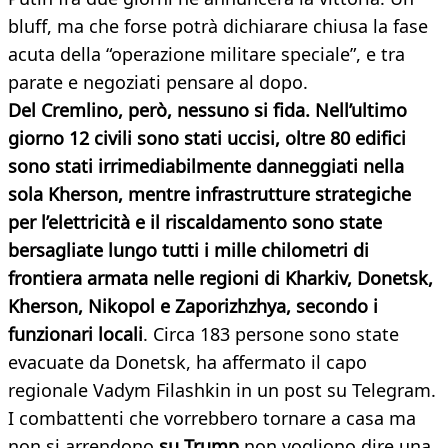
bluff, ma che forse potrà dichiarare chiusa la fase
acuta della “operazione militare speciale”, e tra
parate e negoziati pensare al dopo.
Del Cremlino, però, nessuno si fida. Nell’ultimo
giorno 12 civili sono stati uccisi, oltre 80 edifici
sono stati irrimediabilmente danneggiati nella
sola Kherson, mentre infrastrutture strategiche
per l’elettricità e il riscaldamento sono state
bersagliate lungo tutti i mille chilometri di
frontiera armata nelle regioni di Kharkiv, Donetsk,
Kherson, Nikopol e Zaporizhzhya, secondo i
funzionari locali
. Circa 183 persone sono state
evacuate da Donetsk, ha affermato il capo
regionale Vadym Filashkin in un post su Telegram.
I combattenti che vorrebbero tornare a casa ma
non si arrendono
su Trump
non vogliono dire una