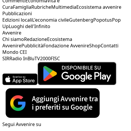
Commenti
Economia
Vita e
Cura
Famiglia
Rubriche
Multimedia
Ecosistema avvenire
Pubblicazioni
Edizioni locali
L'economia civile
Gutenberg
Popotus
Pop
Up
Luoghi dell'Infinito
Avvenire
Chi siamo
Redazione
Ecosistema
Avvenire
Pubblicità
Fondazione Avvenire
Shop
Contatti
Mondo CEI
SIR
Radio InBlu
TV2000
FISC
Segui Avvenire su