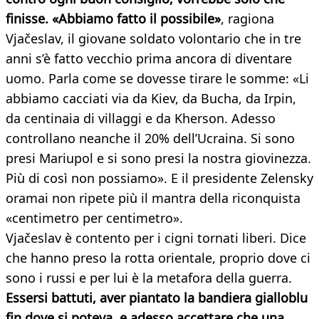
finisse. «Abbiamo fatto il possibile»
, ragiona
Vjačeslav, il giovane soldato volontario che in tre
anni s’è fatto vecchio prima ancora di diventare
uomo. Parla come se dovesse tirare le somme: «Li
abbiamo cacciati via da Kiev, da Bucha, da Irpin,
da centinaia di villaggi e da Kherson. Adesso
controllano neanche il 20% dell’Ucraina. Si sono
presi Mariupol e si sono presi la nostra giovinezza.
Più di così non possiamo». E il presidente Zelensky
oramai non ripete più il mantra della riconquista
«centimetro per centimetro».
Vjačeslav è contento per i cigni tornati liberi. Dice
che hanno preso la rotta orientale, proprio dove ci
sono i russi e per lui è la metafora della guerra.
Essersi battuti, aver piantato la bandiera gialloblu
fin dove si poteva, e adesso accettare che una