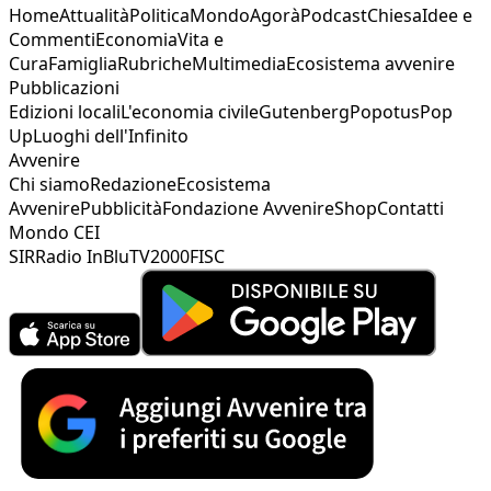
Home
Attualità
Politica
Mondo
Agorà
Podcast
Chiesa
Idee e
Commenti
Economia
Vita e
Cura
Famiglia
Rubriche
Multimedia
Ecosistema avvenire
Pubblicazioni
Edizioni locali
L'economia civile
Gutenberg
Popotus
Pop
Up
Luoghi dell'Infinito
Avvenire
Chi siamo
Redazione
Ecosistema
Avvenire
Pubblicità
Fondazione Avvenire
Shop
Contatti
Mondo CEI
SIR
Radio InBlu
TV2000
FISC