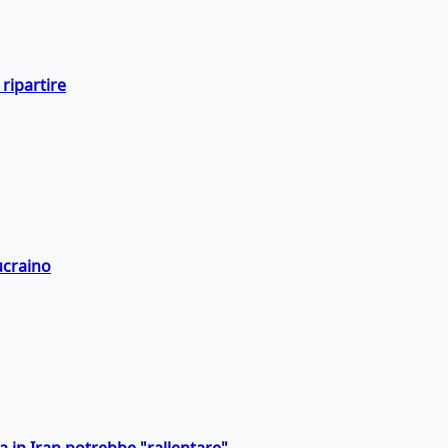
ripartire
ucraino
a in Iran potrebbe "rallentare"