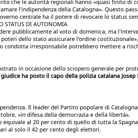
rito che le autorità regionali hanno «quasi finito di co
lamare l'indipendenza della Catalogna». Questo pass
 governo centrale ha il potere di revocare lo status 
LO STATUS DI AUTONOMIA
ere pubblicamente al voto di domenica, ma l'interven
 poteri dello stato assicurare l'ordine costituzionale
loro condotta irresponsabile potrebbero mettere a risc
strato in occasione dello sciopero generale per prote
 giudice ha posto il capo della polizia catalana Josep
dipendenza. Il leader del Partito popolare di Catalogn
bre, «in difesa della democrazia e della libertà».
ano equivale al 20 per cento di quello di tutta la Spa
i al solo il 42 per cento degli elettori.