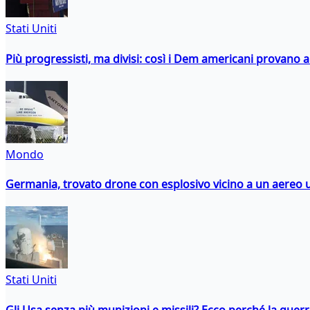
Stati Uniti
Più progressisti, ma divisi: così i Dem americani provano a 
Mondo
Germania, trovato drone con esplosivo vicino a un aereo 
Stati Uniti
Gli Usa senza più munizioni e missili? Ecco perché la guerr