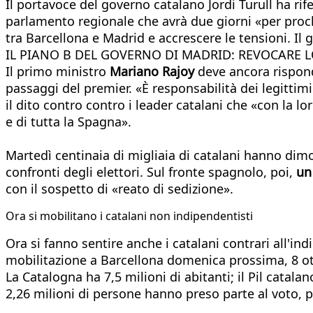
Il portavoce del governo catalano Jordi Turull ha rife
parlamento regionale che avrà due giorni «per proc
tra Barcellona e Madrid e accrescere le tensioni. Il
IL PIANO B DEL GOVERNO DI MADRID: REVOCARE 
Il primo ministro
Mariano Rajoy
deve ancora rispond
passaggi del premier. «È responsabilità dei legittimi
il dito contro contro i leader catalani che «con la 
e di tutta la Spagna».
Martedì centinaia di migliaia di catalani hanno dimo
confronti degli elettori. Sul fronte spagnolo, poi,
un
con il sospetto di «reato di sedizione».
Ora si mobilitano i catalani non indipendentisti
Ora si fanno sentire anche i catalani contrari all'in
mobilitazione a Barcellona domenica prossima, 8 otto
La Catalogna ha 7,5 milioni di abitanti; il Pil catal
2,26 milioni di persone hanno preso parte al voto, par