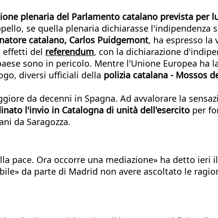
ione plenaria del Parlamento catalano prevista per l
ppello, se quella plenaria dichiarasse l'indipendenza 
natore catalano, Carlos Puidgemont
, ha espresso la 
 effetti del
referendum
, con la dichiarazione d'indipe
del paese sono in pericolo. Mentre l'Unione Europea ha 
, diversi ufficiali della
polizia catalana - Mossos 
eggiore da decenni in Spagna. Ad avvalorare la sensazion
nato l'invio in Catalogna di unità dell'esercito
per fo
mani da Saragozza.
la pace. Ora occorre una mediazione» ha detto ieri i
bile» da parte di Madrid non avere ascoltato le ragio