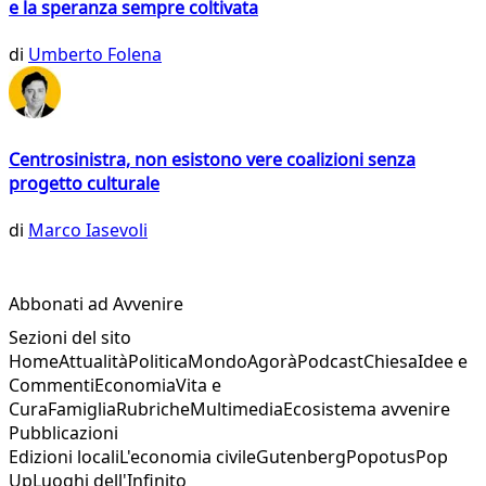
e la speranza sempre coltivata
di
Umberto Folena
Centrosinistra, non esistono vere coalizioni senza
progetto culturale
di
Marco Iasevoli
Abbonati ad Avvenire
Sezioni del sito
Home
Attualità
Politica
Mondo
Agorà
Podcast
Chiesa
Idee e
Commenti
Economia
Vita e
Cura
Famiglia
Rubriche
Multimedia
Ecosistema avvenire
Pubblicazioni
Edizioni locali
L'economia civile
Gutenberg
Popotus
Pop
Up
Luoghi dell'Infinito