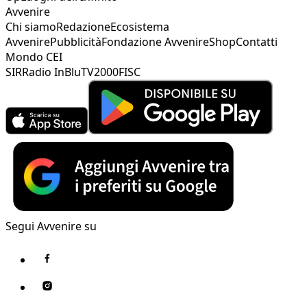
Avvenire
Chi siamo
Redazione
Ecosistema
Avvenire
Pubblicità
Fondazione Avvenire
Shop
Contatti
Mondo CEI
SIR
Radio InBlu
TV2000
FISC
Segui Avvenire su