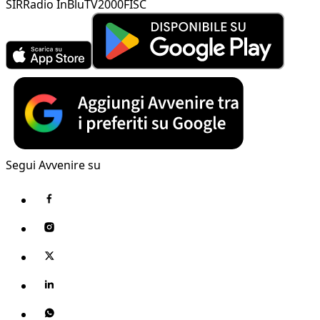
SIR
Radio InBlu
TV2000
FISC
Segui Avvenire su