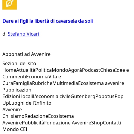
Dare ai figli la libertà di cavarsela da soli
di
Stefano Vicari
Abbonati ad Avvenire
Sezioni del sito
Home
Attualità
Politica
Mondo
Agorà
Podcast
Chiesa
Idee e
Commenti
Economia
Vita e
Cura
Famiglia
Rubriche
Multimedia
Ecosistema avvenire
Pubblicazioni
Edizioni locali
L'economia civile
Gutenberg
Popotus
Pop
Up
Luoghi dell'Infinito
Avvenire
Chi siamo
Redazione
Ecosistema
Avvenire
Pubblicità
Fondazione Avvenire
Shop
Contatti
Mondo CEI