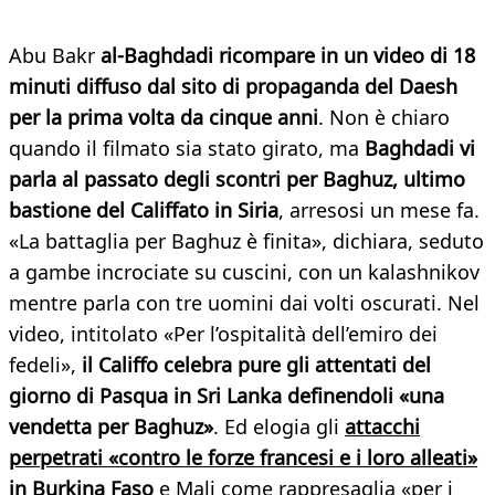
Abu Bakr
al-Baghdadi ricompare in un video di 18
minuti diffuso dal sito di propaganda del Daesh
per la prima volta da cinque anni
. Non è chiaro
quando il filmato sia stato girato, ma
Baghdadi vi
parla al passato degli scontri per Baghuz, ultimo
bastione del Califfato in Siria
, arresosi un mese fa.
«La battaglia per Baghuz è finita», dichiara, seduto
a gambe incrociate su cuscini, con un kalashnikov
mentre parla con tre uomini dai volti oscurati. Nel
video, intitolato «Per l’ospitalità dell’emiro dei
fedeli»,
il Califfo celebra pure gli attentati del
giorno di Pasqua in Sri Lanka definendoli «una
vendetta per Baghuz»
. Ed elogia gli
attacchi
perpetrati «contro le forze francesi e i loro alleati»
in Burkina Faso
e Mali come rappresaglia «per i