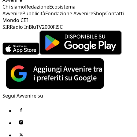
Chi siamo
Redazione
Ecosistema
Avvenire
Pubblicità
Fondazione Avvenire
Shop
Contatti
Mondo CEI
SIR
Radio InBlu
TV2000
FISC
Segui Avvenire su