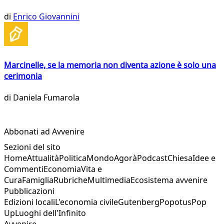
di
Enrico Giovannini
Marcinelle, se la memoria non diventa azione è solo una
cerimonia
di
Daniela Fumarola
Abbonati ad Avvenire
Sezioni del sito
Home
Attualità
Politica
Mondo
Agorà
Podcast
Chiesa
Idee e
Commenti
Economia
Vita e
Cura
Famiglia
Rubriche
Multimedia
Ecosistema avvenire
Pubblicazioni
Edizioni locali
L'economia civile
Gutenberg
Popotus
Pop
Up
Luoghi dell'Infinito
Avvenire