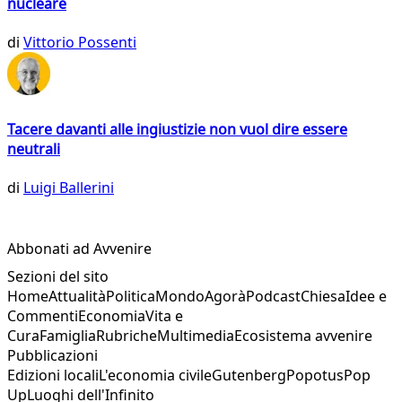
nucleare
di
Vittorio Possenti
Tacere davanti alle ingiustizie non vuol dire essere
neutrali
di
Luigi Ballerini
Abbonati ad Avvenire
Sezioni del sito
Home
Attualità
Politica
Mondo
Agorà
Podcast
Chiesa
Idee e
Commenti
Economia
Vita e
Cura
Famiglia
Rubriche
Multimedia
Ecosistema avvenire
Pubblicazioni
Edizioni locali
L'economia civile
Gutenberg
Popotus
Pop
Up
Luoghi dell'Infinito