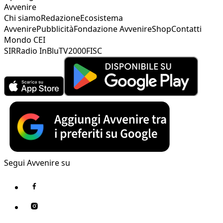
Avvenire
Chi siamo
Redazione
Ecosistema
Avvenire
Pubblicità
Fondazione Avvenire
Shop
Contatti
Mondo CEI
SIR
Radio InBlu
TV2000
FISC
Segui Avvenire su