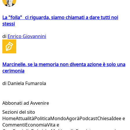
La "folla" ci riguarda, siamo chiamati a dare tutti noi
stessi
di
Enrico Giovannini
Marcinelle, se la memoria non diventa azione è solo una
cerimonia
di
Daniela Fumarola
Abbonati ad Avvenire
Sezioni del sito
Home
Attualità
Politica
Mondo
Agorà
Podcast
Chiesa
Idee e
Commenti
Economia
Vita e