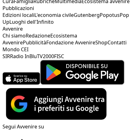
Cura
Famiglia
Rubriche
Multimedia
Ecosistema avvenire
Pubblicazioni
Edizioni locali
L'economia civile
Gutenberg
Popotus
Pop
Up
Luoghi dell'Infinito
Avvenire
Chi siamo
Redazione
Ecosistema
Avvenire
Pubblicità
Fondazione Avvenire
Shop
Contatti
Mondo CEI
SIR
Radio InBlu
TV2000
FISC
Segui Avvenire su