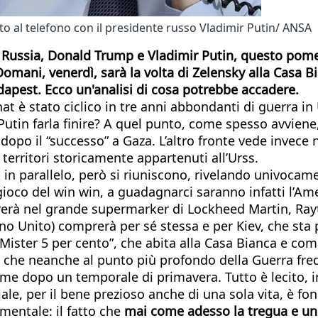
to al telefono con il presidente russo Vladimir Putin/ ANSA
 e Russia, Donald Trump e Vladimir Putin, questo pome
Domani, venerdì, sarà la volta di Zelensky alla Casa 
dapest. Ecco un'analisi di cosa potrebbe accadere.
chat è stato ciclico in tre anni abbondanti di guerra i
in farla finire? A quel punto, come spesso avviene, 
dopo il “successo” a Gaza. L’altro fronte vede invece
territori storicamente appartenuti all’Urss.
in parallelo, però si riuniscono, rivelando univocamen
 gioco del win win, a guadagnarci saranno infatti l’Am
omprerà nel grande supermarker di Lockheed Martin, 
no Unito) comprerà per sé stessa e per Kiev, che st
ister 5 per cento”, che abita alla Casa Bianca e coma
) che neanche al punto più profondo della Guerra f
me dopo un temporale di primavera. Tutto è lecito, in
ale, per il bene prezioso anche di una sola vita, è f
mentale: il fatto che
mai come adesso la tregua e un 