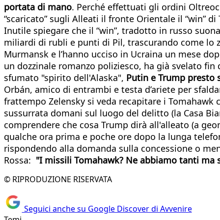
portata di mano
. Perché effettuati gli ordini Oltre
“scaricato” sugli Alleati il fronte Orientale il “win”
Inutile spiegare che il “win”, tradotto in russo suona
miliardi di rubli e punti di Pil, trascurando come lo
Murmansk e l’hanno ucciso in Ucraina un mese dopo 
un dozzinale romanzo poliziesco, ha già svelato fin d
sfumato "spirito dell'Alaska",
Putin e Trump presto s
Orbán, amico di entrambi e testa d’ariete per sfalda
frattempo Zelensky si veda recapitare i Tomahawk co
sussurrata domani sul luogo del delitto (la Casa Bia
comprendere che cosa Trump dirà all'alleato (a geom
qualche ora prima e poche ore dopo la lunga telefo
rispondendo alla domanda sulla concessione o meno d
Rossa:
"I missili Tomahawk? Ne abbiamo tanti ma s
© RIPRODUZIONE RISERVATA
Seguici anche su Google Discover di Avvenire
Temi