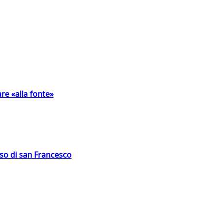
are «alla fonte»
oso di san Francesco