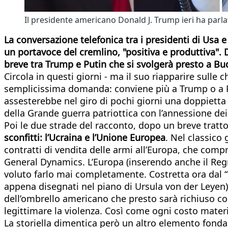
Il presidente americano Donald J. Trump ieri ha parla
La conversazione telefonica tra i presidenti di Usa
un portavoce del cremlino, "positiva e produttiva". 
breve tra Trump e Putin che si svolgerà presto a Bu
Circola in questi giorni - ma il suo riapparire sulle 
semplicissima domanda: conviene più a Trump o a Put
assesterebbe nel giro di pochi giorni una doppietta 
della Grande guerra patriottica con l’annessione dei 
Poi le due strade del racconto, dopo un breve tratto 
sconfitti: l’Ucraina e l’Unione Europea
. Nel classico
contratti di vendita delle armi all’Europa, che c
General Dynamics. L’Europa (inserendo anche il Reg
voluto farlo mai completamente. Costretta ora dal “M
appena disegnati nel piano di Ursula von der Leyen
dell’ombrello americano che presto sarà richiuso co
legittimare la violenza. Così come ogni costo materi
La storiella dimentica però un altro elemento fonda