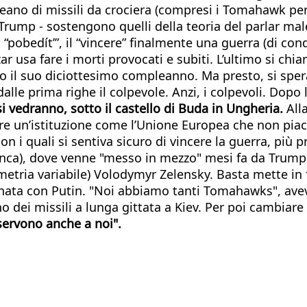
oceano di missili da crociera (compresi i Tomahawk per 
 di Trump - sostengono quelli della teoria del parlar ma
 “pobedít’”, il “vincere” finalmente una guerra (di conq
 zar usa fare i morti provocati e subiti. L’ultimo si c
il suo diciottesimo compleanno. Ma presto, si spera
alle prima righe il colpevole. Anzi, i colpevoli. Dopo 
i vedranno, sotto il castello di Buda in Ungheria.
Alla
re un’istituzione come l’Unione Europea che non piace 
n i quali si sentiva sicuro di vincere la guerra, più
nca), dove venne "messo in mezzo" mesi fa da Trump e 
etria variabile) Volodymyr Zelensky. Basta mette in f
nata con Putin. "Noi abbiamo tanti Tomahawks", aveva
ei missili a lunga gittata a Kiev. Per poi cambiare l
ervono anche a noi".