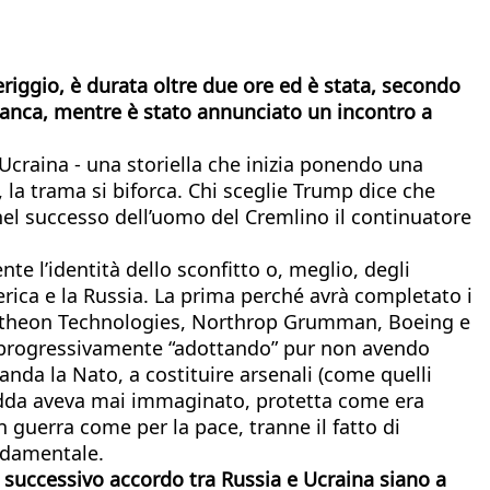
riggio, è durata oltre due ore ed è stata, secondo
Bianca, mentre è stato annunciato un incontro a
n Ucraina - una storiella che inizia ponendo una
la trama si biforca. Chi sceglie Trump dice che
 nel successo dell’uomo del Cremlino il continuatore
te l’identità dello sconfitto o, meglio, degli
erica e la Russia. La prima perché avrà completato i
Raytheon Technologies, Northrop Grumman, Boeing e
a progressivamente “adottando” pur non avendo
nda la Nato, a costituire arsenali (come quelli
redda aveva mai immaginato, protetta come era
 guerra come per la pace, tranne il fatto di
ondamentale.
successivo accordo tra Russia e Ucraina siano a