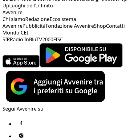
Up
Luoghi dell'Infinito
Avvenire
Chi siamo
Redazione
Ecosistema
Avvenire
Pubblicità
Fondazione Avvenire
Shop
Contatti
Mondo CEI
SIR
Radio InBlu
TV2000
FISC
Segui Avvenire su