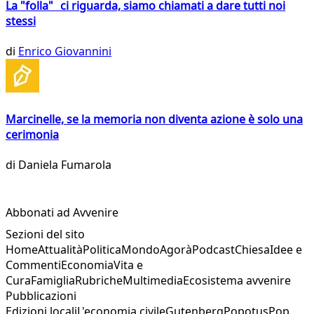
La "folla" ci riguarda, siamo chiamati a dare tutti noi
stessi
di
Enrico Giovannini
Marcinelle, se la memoria non diventa azione è solo una
cerimonia
di
Daniela Fumarola
Abbonati ad Avvenire
Sezioni del sito
Home
Attualità
Politica
Mondo
Agorà
Podcast
Chiesa
Idee e
Commenti
Economia
Vita e
Cura
Famiglia
Rubriche
Multimedia
Ecosistema avvenire
Pubblicazioni
Edizioni locali
L'economia civile
Gutenberg
Popotus
Pop