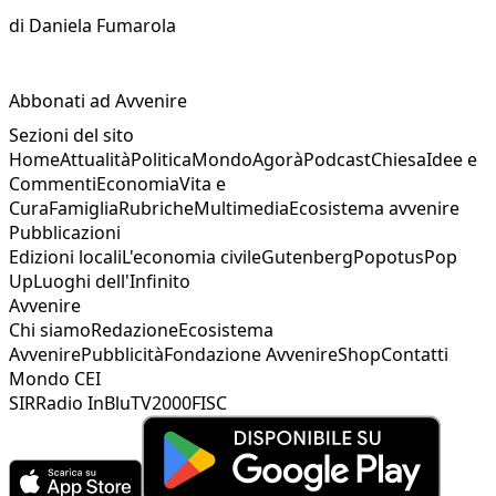
di
Daniela Fumarola
Abbonati ad Avvenire
Sezioni del sito
Home
Attualità
Politica
Mondo
Agorà
Podcast
Chiesa
Idee e
Commenti
Economia
Vita e
Cura
Famiglia
Rubriche
Multimedia
Ecosistema avvenire
Pubblicazioni
Edizioni locali
L'economia civile
Gutenberg
Popotus
Pop
Up
Luoghi dell'Infinito
Avvenire
Chi siamo
Redazione
Ecosistema
Avvenire
Pubblicità
Fondazione Avvenire
Shop
Contatti
Mondo CEI
SIR
Radio InBlu
TV2000
FISC