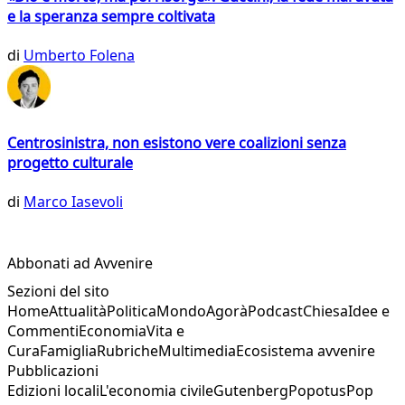
e la speranza sempre coltivata
di
Umberto Folena
Centrosinistra, non esistono vere coalizioni senza
progetto culturale
di
Marco Iasevoli
Abbonati ad Avvenire
Sezioni del sito
Home
Attualità
Politica
Mondo
Agorà
Podcast
Chiesa
Idee e
Commenti
Economia
Vita e
Cura
Famiglia
Rubriche
Multimedia
Ecosistema avvenire
Pubblicazioni
Edizioni locali
L'economia civile
Gutenberg
Popotus
Pop