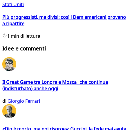
Stati Uniti
Più progressisti, ma divisi: così i Dem americani provano
a ripartire
1 min di lettura
Idee e commenti
Il Great Game tra Londra e Mosca che continua
(indisturbato) anche oggi
di
Giorgio Ferrari
«Dio è morto, ma poi risorge»: Guccini, la fede mai avuta