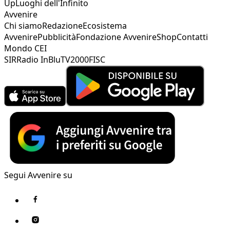
Up
Luoghi dell'Infinito
Avvenire
Chi siamo
Redazione
Ecosistema
Avvenire
Pubblicità
Fondazione Avvenire
Shop
Contatti
Mondo CEI
SIR
Radio InBlu
TV2000
FISC
Segui Avvenire su