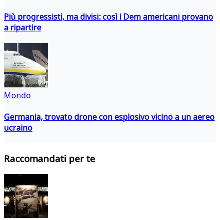
Più progressisti, ma divisi: così i Dem americani provano
a ripartire
Mondo
Germania, trovato drone con esplosivo vicino a un aereo
ucraino
Raccomandati per te