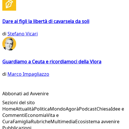
Dare ai figli la libertà di cavarsela da soli
di
Stefano Vicari
Guardiamo a Ceuta e ricordiamoci della Vlora
di
Marco Impagliazzo
Abbonati ad Avvenire
Sezioni del sito
Home
Attualità
Politica
Mondo
Agorà
Podcast
Chiesa
Idee e
Commenti
Economia
Vita e
Cura
Famiglia
Rubriche
Multimedia
Ecosistema avvenire
Pubblicazioni