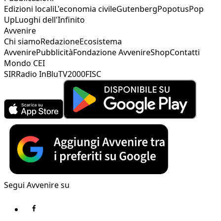
Edizioni locali
L'economia civile
Gutenberg
Popotus
Pop
Up
Luoghi dell'Infinito
Avvenire
Chi siamo
Redazione
Ecosistema
Avvenire
Pubblicità
Fondazione Avvenire
Shop
Contatti
Mondo CEI
SIR
Radio InBlu
TV2000
FISC
Segui Avvenire su