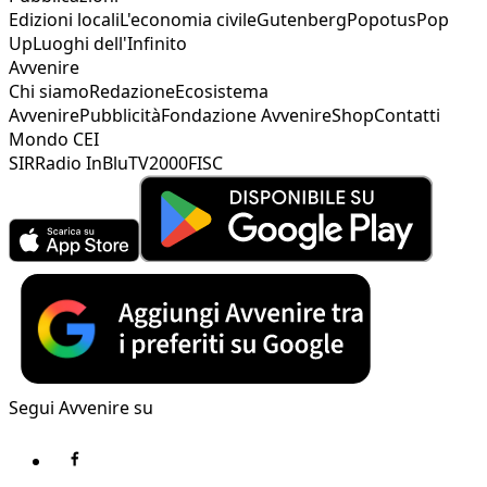
Edizioni locali
L'economia civile
Gutenberg
Popotus
Pop
Up
Luoghi dell'Infinito
Avvenire
Chi siamo
Redazione
Ecosistema
Avvenire
Pubblicità
Fondazione Avvenire
Shop
Contatti
Mondo CEI
SIR
Radio InBlu
TV2000
FISC
Segui Avvenire su