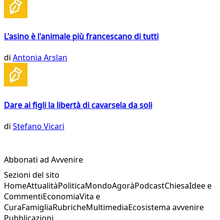
L'asino è l'animale più francescano di tutti
di
Antonia Arslan
Dare ai figli la libertà di cavarsela da soli
di
Stefano Vicari
Abbonati ad Avvenire
Sezioni del sito
Home
Attualità
Politica
Mondo
Agorà
Podcast
Chiesa
Idee e
Commenti
Economia
Vita e
Cura
Famiglia
Rubriche
Multimedia
Ecosistema avvenire
Pubblicazioni