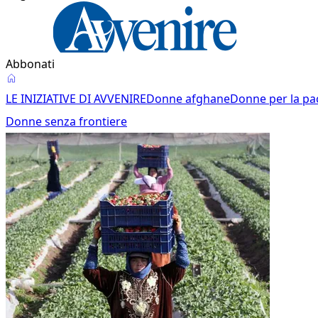
Abbonati
Donne
LE INIZIATIVE DI AVVENIRE
Donne afghane
Donne per la pa
senza
Donne senza frontiere
frontiere