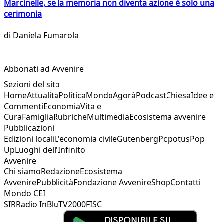
Marcinelle, se la memoria non diventa azione è solo una
cerimonia
di
Daniela Fumarola
Abbonati ad Avvenire
Sezioni del sito
Home
Attualità
Politica
Mondo
Agorà
Podcast
Chiesa
Idee e
Commenti
Economia
Vita e
Cura
Famiglia
Rubriche
Multimedia
Ecosistema avvenire
Pubblicazioni
Edizioni locali
L'economia civile
Gutenberg
Popotus
Pop
Up
Luoghi dell'Infinito
Avvenire
Chi siamo
Redazione
Ecosistema
Avvenire
Pubblicità
Fondazione Avvenire
Shop
Contatti
Mondo CEI
SIR
Radio InBlu
TV2000
FISC