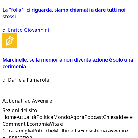
La "folla" ci riguarda, siamo chiamati a dare tutti noi
stessi
di
Enrico Giovannini
Marcinelle, se la memoria non diventa azione è solo una
cerimonia
di
Daniela Fumarola
Abbonati ad Avvenire
Sezioni del sito
Home
Attualità
Politica
Mondo
Agorà
Podcast
Chiesa
Idee e
Commenti
Economia
Vita e
Cura
Famiglia
Rubriche
Multimedia
Ecosistema avvenire
Pubblicazioni