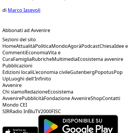
di
Marco Iasevoli
Abbonati ad Avvenire
Sezioni del sito
Home
Attualità
Politica
Mondo
Agorà
Podcast
Chiesa
Idee e
Commenti
Economia
Vita e
Cura
Famiglia
Rubriche
Multimedia
Ecosistema avvenire
Pubblicazioni
Edizioni locali
L'economia civile
Gutenberg
Popotus
Pop
Up
Luoghi dell'Infinito
Avvenire
Chi siamo
Redazione
Ecosistema
Avvenire
Pubblicità
Fondazione Avvenire
Shop
Contatti
Mondo CEI
SIR
Radio InBlu
TV2000
FISC