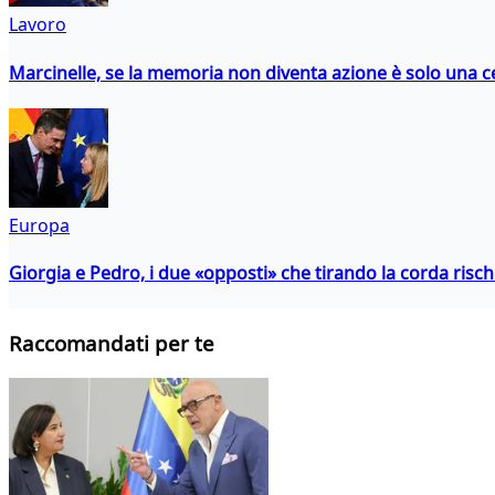
Lavoro
Marcinelle, se la memoria non diventa azione è solo una 
Europa
Giorgia e Pedro, i due «opposti» che tirando la corda risc
Raccomandati per te