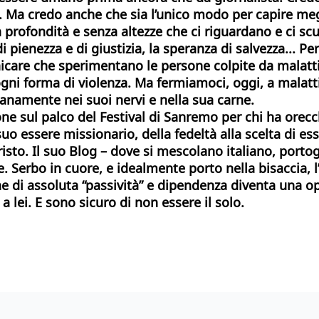
rne. Ma credo anche che sia l’unico modo per capire me
 profondità e senza altezze che ci riguardano e ci sc
 di pienezza e di giustizia, la speranza di salvezza... P
nicare che sperimentano le persone colpite da malattie 
ni forma di violenza. Ma fermiamoci, oggi, a malattie
ianamente nei suoi nervi e nella sua carne.
zone sul palco del Festival di Sanremo per chi ha orec
uo essere missionario, della fedeltà alla scelta di es
Cristo. Il suo Blog – dove si mescolano italiano, port
e. Serbo in cuore, e idealmente porto nella bisaccia, l
one di assoluta “passività” e dipendenza diventa una 
 lei. E sono sicuro di non essere il solo.