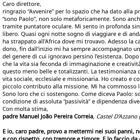
Caro direttore,
ringrazio “Avvenire” per lo spazio che ha dato alla
“sono Paolo”, non solo metaforicamente. Sono anch’i
tramite puntatore oculare. Mi sento in profonda sin
libero. Quasi ogni notte sogno di viaggiare e di an
ha strappato all’Africa dove mi trovavo. Adesso la ca
dono, fin dall’inizio mi ha sempre accompagnato u
del genere di cui ignoravo persino l’esistenza. Dopo 
che la vita sia feconda di immaginazione e creativ
questo meno belle e totalizzanti. La testimonianza d
vita sociale, ecclesiale e missionaria. Ho creato e c
piccolo contributo alla missione. Mi ha commosso la 
Sono loro che ci sostengono. Come diceva Paolo: sono
condizione di assoluta “passività” e dipendenza di
Con molta stima,
padre Manuel João Pereira Correia
,
Castel D’Azzano (
E io, caro padre, provo a mettermi nei suoi panni, n
e con rispetto, con tremore e timore. E lo faccio da