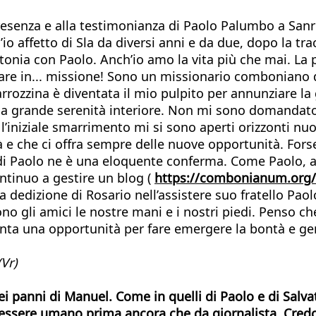
 presenza e alla testimonianza di Paolo Palumbo a San
o affetto di Sla da diversi anni e da due, dopo la t
tonia con Paolo. Anch’io amo la vita più che mai. La
dare in... missione! Sono un missionario comboniano 
rrozzina è diventata il mio pulpito per annunziare la 
na grande serenità interiore. Non mi sono domandato
l’iniziale smarrimento mi si sono aperti orizzonti nuo
ità e che ci offra sempre delle nuove opportunità. F
i Paolo ne è una eloquente conferma. Come Paolo, anch
ontinuo a gestire un blog (
https://combonianum.org/
dedizione di Rosario nell’assistere suo fratello Paol
 gli amici le nostre mani e i nostri piedi. Penso che,
venta una opportunità per fare emergere la bontà e g
Vr)
ei panni di Manuel. Come in quelli di Paolo e di Salva
 essere umano prima ancora che da giornalista. Credo,