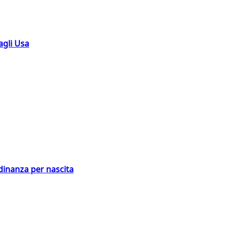
agli Usa
adinanza per nascita