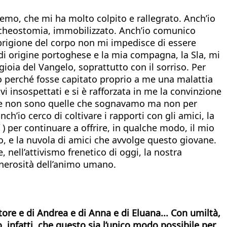
remo, che mi ha molto colpito e rallegrato. Anch’io
racheostomia, immobilizzato. Anch’io comunico
 prigione del corpo non mi impedisce di essere
di origine portoghese e la mia compagna, la Sla, mi
gioia del Vangelo, soprattutto con il sorriso. Per
 perché fosse capitato proprio a me una malattia
vi insospettati e si è rafforzata in me la convinzione
orse non sono quelle che sognavamo ma non per
’io cerco di coltivare i rapporti con gli amici, la
) per continuare a offrire, in qualche modo, il mio
o, e la nuvola di amici che avvolge questo giovane.
 nell’attivismo frenetico di oggi, la nostra
enerosità dell’animo umano.
tore e di Andrea e di Anna e di Eluana... Con umiltà,
 infatti, che questo sia l’unico modo possibile per