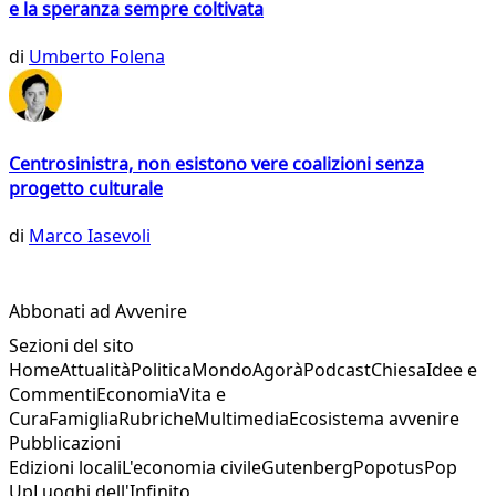
e la speranza sempre coltivata
di
Umberto Folena
Centrosinistra, non esistono vere coalizioni senza
progetto culturale
di
Marco Iasevoli
Abbonati ad Avvenire
Sezioni del sito
Home
Attualità
Politica
Mondo
Agorà
Podcast
Chiesa
Idee e
Commenti
Economia
Vita e
Cura
Famiglia
Rubriche
Multimedia
Ecosistema avvenire
Pubblicazioni
Edizioni locali
L'economia civile
Gutenberg
Popotus
Pop
Up
Luoghi dell'Infinito