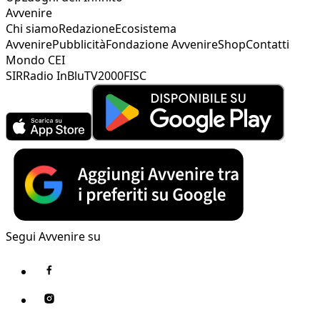
Avvenire
Chi siamo
Redazione
Ecosistema
Avvenire
Pubblicità
Fondazione Avvenire
Shop
Contatti
Mondo CEI
SIR
Radio InBlu
TV2000
FISC
Segui Avvenire su