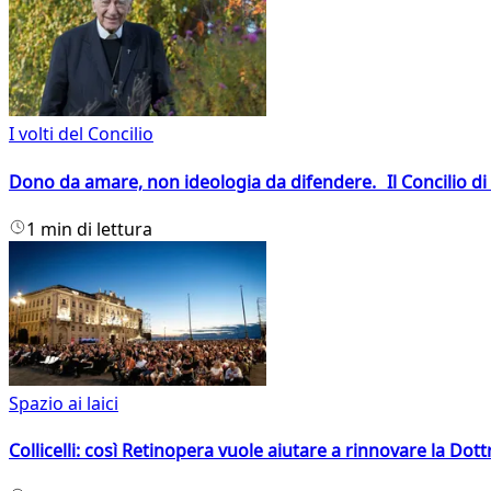
I volti del Concilio
Dono da amare, non ideologia da difendere. Il Concilio di 
1 min di lettura
Spazio ai laici
Collicelli: così Retinopera vuole aiutare a rinnovare la Dott