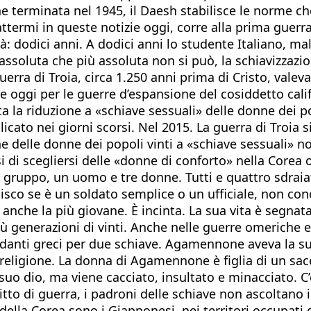
e terminata nel 1945, il Daesh stabilisce le norme ch
attermi in queste notizie oggi, corre alla prima guerr
Età: dodici anni. A dodici anni lo studente Italiano, 
ssoluta che più assoluta non si può, la schiavizzazion
 guerra di Troia, circa 1.250 anni prima di Cristo, val
ale oggi per le guerre d’espansione del cosiddetto cali
a la riduzione a «schiave sessuali» delle donne dei p
ato nei giorni scorsi. Nel 2015. La guerra di Troia si 
ne delle donne dei popoli vinti a «schiave sessuali» no
esi di scegliersi delle «donne di conforto» nella Core
 di gruppo, un uomo e tre donne. Tutti e quattro sdraiat
sco se è un soldato semplice o un ufficiale, non con
 È anche la più giovane. È incinta. La sua vita è segnat
 più generazioni di vinti. Anche nelle guerre omeriche
anti greci per due schiave. Agamennone aveva la sua, 
religione. La donna di Agamennone è figlia di un sace
el suo dio, ma viene cacciato, insultato e minacciato. 
to di guerra, i padroni delle schiave non ascoltano i sac
e della Corea sono i Giapponesi, nei territori occupati 