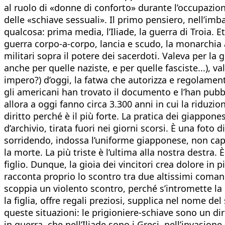
al ruolo di «donne di conforto» durante l’occupazion
delle «schiave sessuali». Il primo pensiero, nell’imb
qualcosa: prima media, l’Iliade, la guerra di Troia. 
guerra corpo-a-corpo, lancia e scudo, la monarchia a
militari sopra il potere dei sacerdoti. Valeva per la
anche per quelle naziste, e per quelle fasciste...), v
impero?) d’oggi, la fatwa che autorizza e regolament
gli americani han trovato il documento e l’han pubblic
allora a oggi fanno circa 3.300 anni in cui la riduzio
diritto perché è il più forte. La pratica dei giappon
d’archivio, tirata fuori nei giorni scorsi. È una foto
sorridendo, indossa l’uniforme giapponese, non capi
la morte. La più triste è l’ultima alla nostra destra.
figlio. Dunque, la gioia dei vincitori crea dolore in
racconta proprio lo scontro tra due altissimi comand
scoppia un violento scontro, perché s’intromette la 
la figlia, offre regali preziosi, supplica nel nome d
queste situazioni: le prigioniere-schiave sono un dirit
in guerra, che nell’Iliade sono i Greci, nell’invasion