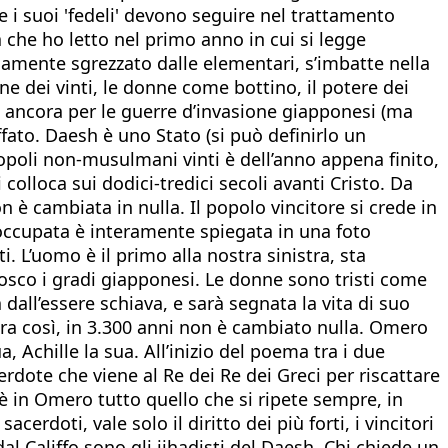
e i suoi 'fedeli' devono seguire nel trattamento
a che ho letto nel primo anno in cui si legge
malamente sgrezzato dalle elementari, s’imbatte nella
e dei vinti, le donne come bottino, il potere dei
eva ancora per le guerre d’invasione giapponesi (ma
ffato. Daesh è uno Stato (si può definirlo un
opoli non-musulmani vinti è dell’anno appena finito,
colloca sui dodici-tredici secoli avanti Cristo. Da
n è cambiata in nulla. Il popolo vincitore si crede in
a occupata è interamente spiegata in una foto
i. L’uomo è il primo alla nostra sinistra, sta
osco i gradi giapponesi. Le donne sono tristi come
a dall’essere schiava, e sarà segnata la vita di suo
 era così, in 3.300 anni non è cambiato nulla. Omero
Achille la sua. All’inizio del poema tra i due
rdote che viene al Re dei Re dei Greci per riscattare
C’è in Omero tutto quello che si ripete sempre, in
erdoti, vale solo il diritto dei più forti, i vincitori
dal Califfo sono gli jihadisti del Daesh. Chi chiede un