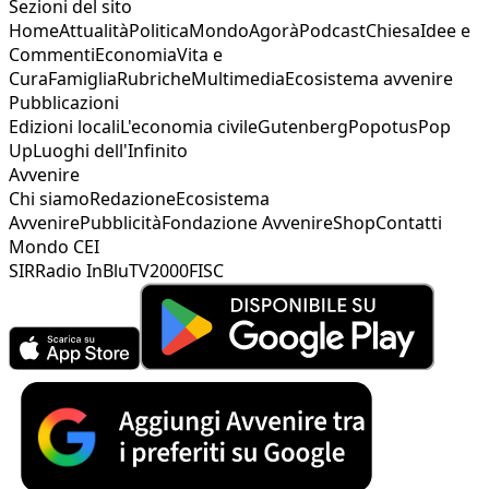
Sezioni del sito
Home
Attualità
Politica
Mondo
Agorà
Podcast
Chiesa
Idee e
Commenti
Economia
Vita e
Cura
Famiglia
Rubriche
Multimedia
Ecosistema avvenire
Pubblicazioni
Edizioni locali
L'economia civile
Gutenberg
Popotus
Pop
Up
Luoghi dell'Infinito
Avvenire
Chi siamo
Redazione
Ecosistema
Avvenire
Pubblicità
Fondazione Avvenire
Shop
Contatti
Mondo CEI
SIR
Radio InBlu
TV2000
FISC