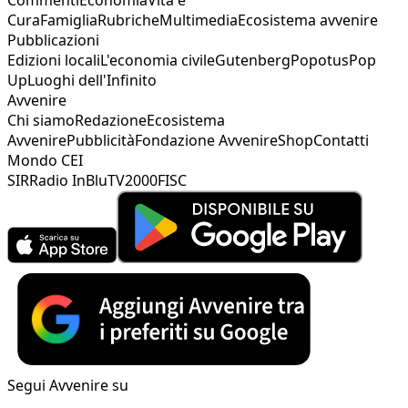
Cura
Famiglia
Rubriche
Multimedia
Ecosistema avvenire
Pubblicazioni
Edizioni locali
L'economia civile
Gutenberg
Popotus
Pop
Up
Luoghi dell'Infinito
Avvenire
Chi siamo
Redazione
Ecosistema
Avvenire
Pubblicità
Fondazione Avvenire
Shop
Contatti
Mondo CEI
SIR
Radio InBlu
TV2000
FISC
Segui Avvenire su