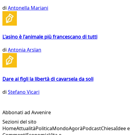
di
Antonella Mariani
L'asino è l'animale più francescano di tutti
di
Antonia Arslan
Dare ai figli la libertà di cavarsela da soli
di
Stefano Vicari
Abbonati ad Avvenire
Sezioni del sito
Home
Attualità
Politica
Mondo
Agorà
Podcast
Chiesa
Idee e
Commenti
Economia
Vita e