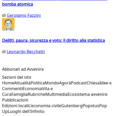
bomba atomica
di
Gerolamo Fazzini
Delitti, paura, sicurezza e voto: il diritto alla statistica
di
Leonardo Becchetti
Abbonati ad Avvenire
Sezioni del sito
Home
Attualità
Politica
Mondo
Agorà
Podcast
Chiesa
Idee e
Commenti
Economia
Vita e
Cura
Famiglia
Rubriche
Multimedia
Ecosistema avvenire
Pubblicazioni
Edizioni locali
L'economia civile
Gutenberg
Popotus
Pop
Up
Luoghi dell'Infinito