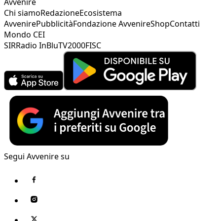
Avvenire
Chi siamo
Redazione
Ecosistema
Avvenire
Pubblicità
Fondazione Avvenire
Shop
Contatti
Mondo CEI
SIR
Radio InBlu
TV2000
FISC
Segui Avvenire su