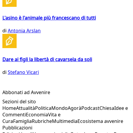
L'asino è l'animale più francescano di tutti
di
Antonia Arslan
Dare ai figli la libertà di cavarsela da soli
di
Stefano Vicari
Abbonati ad Avvenire
Sezioni del sito
Home
Attualità
Politica
Mondo
Agorà
Podcast
Chiesa
Idee e
Commenti
Economia
Vita e
Cura
Famiglia
Rubriche
Multimedia
Ecosistema avvenire
Pubblicazioni