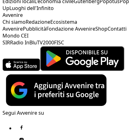
Edizioni locali
L'economia civile
Gutenberg
Popotus
Pop
Up
Luoghi dell'Infinito
Avvenire
Chi siamo
Redazione
Ecosistema
Avvenire
Pubblicità
Fondazione Avvenire
Shop
Contatti
Mondo CEI
SIR
Radio InBlu
TV2000
FISC
Segui Avvenire su