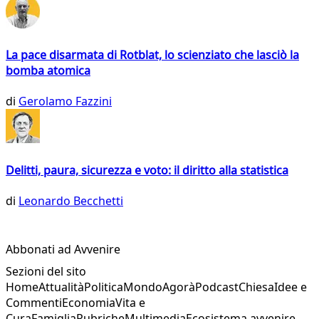
La pace disarmata di Rotblat, lo scienziato che lasciò la
bomba atomica
di
Gerolamo Fazzini
Delitti, paura, sicurezza e voto: il diritto alla statistica
di
Leonardo Becchetti
Abbonati ad Avvenire
Sezioni del sito
Home
Attualità
Politica
Mondo
Agorà
Podcast
Chiesa
Idee e
Commenti
Economia
Vita e
Cura
Famiglia
Rubriche
Multimedia
Ecosistema avvenire