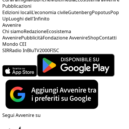
Pubblicazioni
Edizioni locali
L'economia civile
Gutenberg
Popotus
Pop
Up
Luoghi dell'Infinito
Avvenire
Chi siamo
Redazione
Ecosistema
Avvenire
Pubblicità
Fondazione Avvenire
Shop
Contatti
Mondo CEI
SIR
Radio InBlu
TV2000
FISC
Segui Avvenire su