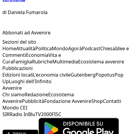
di
Daniela Fumarola
Abbonati ad Avvenire
Sezioni del sito
Home
Attualità
Politica
Mondo
Agorà
Podcast
Chiesa
Idee e
Commenti
Economia
Vita e
Cura
Famiglia
Rubriche
Multimedia
Ecosistema avvenire
Pubblicazioni
Edizioni locali
L'economia civile
Gutenberg
Popotus
Pop
Up
Luoghi dell'Infinito
Avvenire
Chi siamo
Redazione
Ecosistema
Avvenire
Pubblicità
Fondazione Avvenire
Shop
Contatti
Mondo CEI
SIR
Radio InBlu
TV2000
FISC