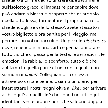
chiederò a chi ha deciso di stare due settimane
sull’isolotto greco, di impazzire per capire dove
può andare a Messa e, scoperto che esiste solo
quella ortodossa, tormentare il proprio parroco
chiedendogli 'se vale lo stesso': avete staccato il
vostro biglietto e ora partite per il viaggio, ma
portate con voi un taccuino. Un piccolo
blocknotes
dove, tenendo in mano carta e penna, annotare
tutto ciò che ci passa per la testa: le sensazioni, le
emozioni, la rabbia, lo sconforto, tutto ciò che
abbiamo in quella parte di noi con la quale non
siamo mai
linkati.
Colleghiamoci con essa
attraverso carta e penna. Usiamo un diario per
intercettare i nostri 'sogni oltre ai
like',
per arrivare
ai 'bisogni': a quelli cioè che sono i nostri sogni
identitari, veri e propri sogni che valgono doppio.