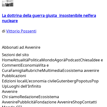
La dottrina della guerra giusta insostenibile nell’era
nucleare
di
Vittorio Possenti
Abbonati ad Avvenire
Sezioni del sito
Home
Attualità
Politica
Mondo
Agorà
Podcast
Chiesa
Idee e
Commenti
Economia
Vita e
Cura
Famiglia
Rubriche
Multimedia
Ecosistema avvenire
Pubblicazioni
Edizioni locali
L'economia civile
Gutenberg
Popotus
Pop
Up
Luoghi dell'Infinito
Avvenire
Chi siamo
Redazione
Ecosistema
Avvenire
Pubblicità
Fondazione Avvenire
Shop
Contatti