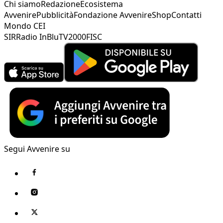
Chi siamo
Redazione
Ecosistema
Avvenire
Pubblicità
Fondazione Avvenire
Shop
Contatti
Mondo CEI
SIR
Radio InBlu
TV2000
FISC
Segui Avvenire su