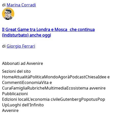
di
Marina Corradi
Il Great Game tra Londra e Mosca che continua
(indisturbato) anche oggi
di
Giorgio Ferrari
Abbonati ad Avvenire
Sezioni del sito
Home
Attualità
Politica
Mondo
Agorà
Podcast
Chiesa
Idee e
Commenti
Economia
Vita e
Cura
Famiglia
Rubriche
Multimedia
Ecosistema avvenire
Pubblicazioni
Edizioni locali
L'economia civile
Gutenberg
Popotus
Pop
Up
Luoghi dell'Infinito
Avvenire