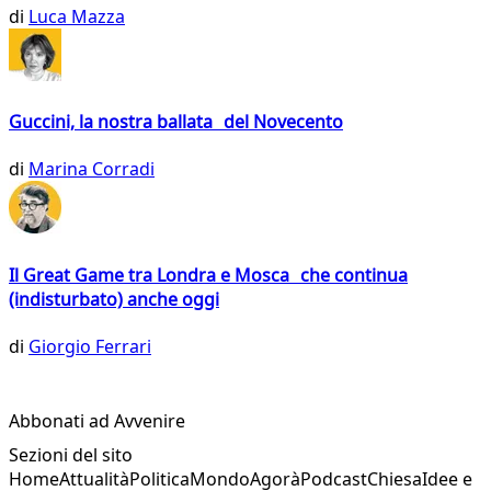
di
Luca Mazza
Guccini, la nostra ballata del Novecento
di
Marina Corradi
Il Great Game tra Londra e Mosca che continua
(indisturbato) anche oggi
di
Giorgio Ferrari
Abbonati ad Avvenire
Sezioni del sito
Home
Attualità
Politica
Mondo
Agorà
Podcast
Chiesa
Idee e