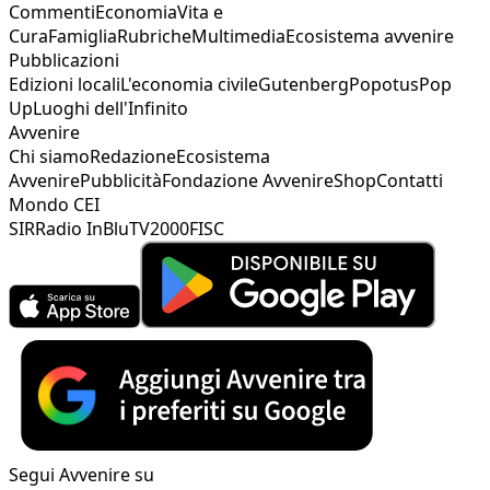
Commenti
Economia
Vita e
Cura
Famiglia
Rubriche
Multimedia
Ecosistema avvenire
Pubblicazioni
Edizioni locali
L'economia civile
Gutenberg
Popotus
Pop
Up
Luoghi dell'Infinito
Avvenire
Chi siamo
Redazione
Ecosistema
Avvenire
Pubblicità
Fondazione Avvenire
Shop
Contatti
Mondo CEI
SIR
Radio InBlu
TV2000
FISC
Segui Avvenire su